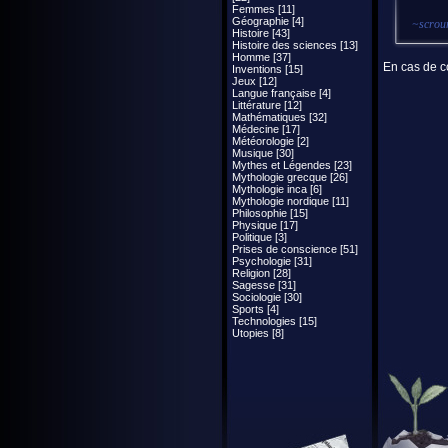
Femmes [11]
Géographie [4]
~
scrou
Histoire [43]
Histoire des sciences [13]
Homme [37]
En cas de co
Inventions [15]
Jeux [12]
Langue française [4]
Littérature [12]
Mathématiques [32]
Médecine [17]
Météorologie [2]
Musique [30]
Mythes et Légendes [23]
Mythologie grecque [26]
Mythologie inca [6]
Mythologie nordique [11]
Philosophie [15]
Physique [17]
Politique [3]
Prises de conscience [51]
Psychologie [31]
Religion [28]
Sagesse [31]
Sociologie [30]
Sports [4]
Technologies [15]
Utopies [8]