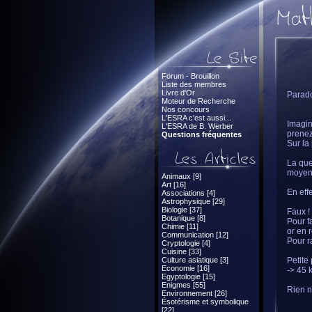
Forum - Brouillon
Liste des membres
Livre d'Or
Parado
Moteur de Recherche
Nos concours
L'ESRA c'est aussi...
Imagin
L'ESRA de B. Werber
prenez
Questions fréquentes
Sur la
La que
moyen
Animaux [9]
Art [16]
En eff
Associations [4]
Astrophysique [29]
Biologie [37]
Faux ! 
Botanique [8]
Pour f
Chimie [11]
or en 
Communication [12]
Pour r
Cryptologie [4]
Cuisine [33]
Culture asiatique [3]
Petite
Economie [16]
-> 45
Egyptologie [15]
Enigmes [55]
Rien ne
Environnement [26]
Ésotérisme et symbolique
[22]