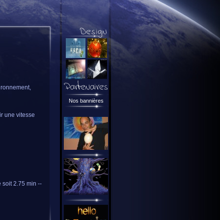
vironnement,
Nos bannières
ir une vitesse
soit 2.75 min --