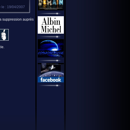
 le : 19/04/2007
 la suppression auprès
le.