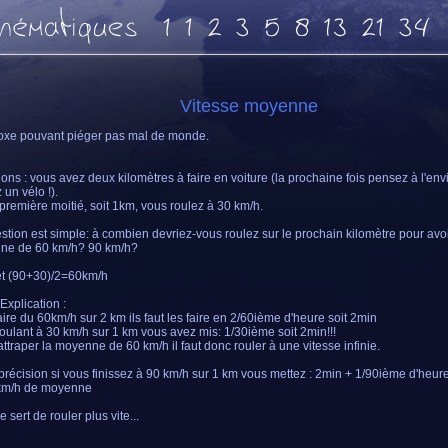
Vitesse moyenne
xe pouvant piéger pas mal de monde.
ons : vous avez deux kilomètres à faire en voiture (la prochaine fois pensez à l'en
 un vélo !).
 première moitié, soit 1km, vous roulez à 30 km/h.
stion est simple: à combien devriez-vous roulez sur le prochain kilomètre pour avo
ne de 60 km/h? 90 km/h?
et (90+30)/2=60km/h
Explication :
aire du 60km/h sur 2 km ils faut les faire en 2/60ième d'heure soit 2min
roulant à 30 km/h sur 1 km vous avez mis: 1/30ième soit 2min!!!
attraper la moyenne de 60 km/h il faut donc rouler à une vitesse infinie.
 précision si vous finissez à 90 km/h sur 1 km vous mettez : 2min + 1/90ième d'heure 
 km/h de moyenne
 sert de rouler plus vite...