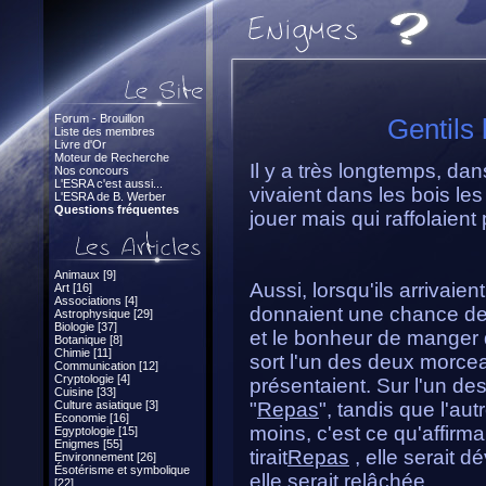
Forum - Brouillon
Gentils 
Liste des membres
Livre d'Or
Moteur de Recherche
Il y a très longtemps, da
Nos concours
L'ESRA c'est aussi...
vivaient dans les bois les
L'ESRA de B. Werber
Questions fréquentes
jouer mais qui raffolaient
Animaux [9]
Aussi, lorsqu'ils arrivaien
Art [16]
Associations [4]
donnaient une chance de s
Astrophysique [29]
Biologie [37]
et le bonheur de manger de
Botanique [8]
Chimie [11]
sort l'un des deux morcea
Communication [12]
Cryptologie [4]
présentaient. Sur l'un des
Cuisine [33]
Culture asiatique [3]
"
Repas
", tandis que l'aut
Economie [16]
moins, c'est ce qu'affirmai
Egyptologie [15]
Enigmes [55]
tirait
Repas
, elle serait d
Environnement [26]
Ésotérisme et symbolique
elle serait relâchée.
[22]