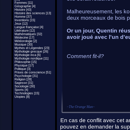
Femmes [11]
Géographie [4]
Histoire [43]
Malheureusement, les kor
Histoire des sciences [13]
Homme [37]
deux morceaux de bois po
Inventions [15]
Jeux [12]
Langue française [4]
Or un jour, Quentin réu
Littérature [12]
Mathématiques [32]
avoir joué avec l'un d'e
Médecine [17]
Météorologie [2]
Musique [30]
Mythes et Légendes [23]
Mythologie grecque [26]
Mythologie inca [6]
Comment fit-il?
Mythologie nordique [11]
Philosophie [15]
Physique [17]
Politique [3]
Prises de conscience [51]
Psychologie [31]
Religion [28]
Sagesse [31]
Sociologie [30]
Sports [4]
Technologies [15]
Utopies [8]
~
The Orange Man
~
En cas de conflit avec cet ar
pouvez en demander la supp