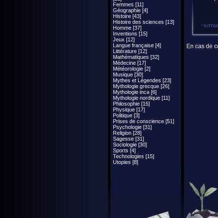
Femmes [11]
Géographie [4]
Histoire [43]
Histoire des sciences [13]
~
scrou
Homme [37]
Inventions [15]
Jeux [12]
Langue française [4]
En cas de co
Littérature [12]
Mathématiques [32]
Médecine [17]
Météorologie [2]
Musique [30]
Mythes et Légendes [23]
Mythologie grecque [26]
Mythologie inca [6]
Mythologie nordique [11]
Philosophie [15]
Physique [17]
Politique [3]
Prises de conscience [51]
Psychologie [31]
Religion [28]
Sagesse [31]
Sociologie [30]
Sports [4]
Technologies [15]
Utopies [8]