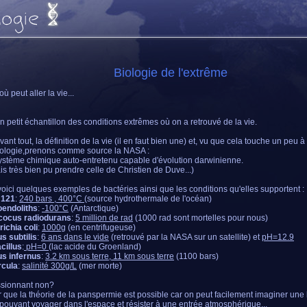
Biologie de l'extrême
ù peut aller la vie...
un petit échantillon des conditions extrêmes où on a retrouvé de la vie.
ant tout, la définition de la vie (il en faut bien une) et, vu que cela touche un peu à
iologie,prenons comme source la NASA :
système chimique auto-entretenu capable d'évolution darwinienne.
ais très bien pu prendre celle de Christien de Duve...)
oici quelques exemples de bactéries ainsi que les conditions qu'elles supportent :
 121
:
240 bars , 400°C
(source hydrothermale de l'océan)
oendoliths
:
-100°C
(Antarctique)
cocus radiodurans
:
5 million de rad
(1000 rad sont mortelles pour nous)
ichia coli
:
1000g
(en centrifugeuse)
us subtilis
:
6 ans dans le vide
(retrouvé par la NASA sur un satellite) et
pH=12.9
cillus
:
pH=0
(lac acide du Groenland)
us infernus
:
3.2 km sous terre, 11 km sous terre
(1100 bars)
rcula
:
salinité 300g/L
(mer morte)
ssionnant non?
r que la théorie de la panspermie est possible car on peut facilement imaginer une 
 pouvant voyager dans l'espace et résister à une entrée atmosphérique...