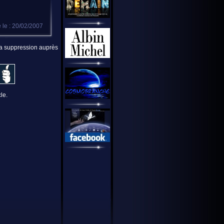
 le : 20/02/2007
 la suppression auprès
le.