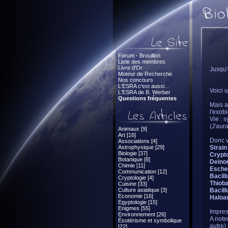
Forum - Brouillon
Liste des membres
Livre d'Or
Jusqu'o
Moteur de Recherche
Nos concours
L'ESRA c'est aussi...
Voici 
L'ESRA de B. Werber
Questions fréquentes
Mais av
l'exob
Vie : 
(J'aur
Animaux [9]
Art [16]
Donc v
Associations [4]
Astrophysique [29]
Strain
Biologie [37]
Crypt
Botanique [8]
Deino
Chimie [11]
Escher
Communication [12]
Bacill
Cryptologie [4]
Thioba
Cuisine [33]
Culture asiatique [3]
Bacill
Economie [16]
Haloa
Egyptologie [15]
Enigmes [55]
Impre
Environnement [26]
A note
Ésotérisme et symbolique
autre)
[22]