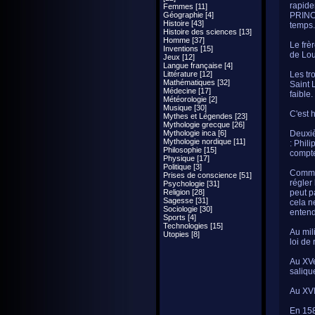
rapide
Femmes [11]
Géographie [4]
PRINCI
Histoire [43]
temps.
Histoire des sciences [13]
Homme [37]
Le frè
Inventions [15]
de Lou
Jeux [12]
Langue française [4]
Littérature [12]
Les tr
Mathématiques [32]
Saint 
Médecine [17]
faible.
Météorologie [2]
Musique [30]
C'est 
Mythes et Légendes [23]
Mythologie grecque [26]
Mythologie inca [6]
Deuxiè
Mythologie nordique [11]
: Phil
Philosophie [15]
compte
Physique [17]
Politique [3]
Comme 
Prises de conscience [51]
régler
Psychologie [31]
Religion [28]
peut p
Sagesse [31]
cela n
Sociologie [30]
entend
Sports [4]
Technologies [15]
Au mil
Utopies [8]
loi de
Au XVe
salique
Au XVIe
En 158