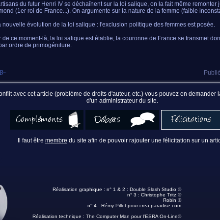
rtisans du futur Henri IV se déchaînent sur la loi salique, on la fait même remonter 
ond (1er roi de France...). On argumente sur la nature de la femme (faible inconstan
a nouvelle évolution de la loi salique : l'exclusion politique des femmes est posée.
ir de ce moment-là, la loi salique est établie, la couronne de France se transmet d
par ordre de primogéniture.
sB
~
Publié
nflit avec cet article (problème de droits d'auteur, etc.) vous pouvez en demander
d'un administrateur du site.
Il faut être
membre
du site afin de pouvoir rajouter une félicitation sur un artic
Réalisation graphique : n° 1 & 2 :
Double Slash Studio ©
n° 3 :
Christophe Tritz ©
Robin ©
n° 4 :
Rémy Pillot
pour crea-paradise.com
Réalisation technique :
The Computer Man pour l'ESRA On-Line©