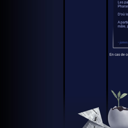
Les pa
Pharam
D'où l
A part
mâle, 
~
jame
En cas de co