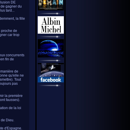
xclusion DE
ut de gagner du
us tard...
demment, la fille
us proche de
gner car trop
Deux concurrents
 en fin de
a manière de
ronne qu'elle ne
smettre). Tout
toujours pas
nir la première
ont fausses).
ation de la loi
e de Dieu.
ante d'Espagne.