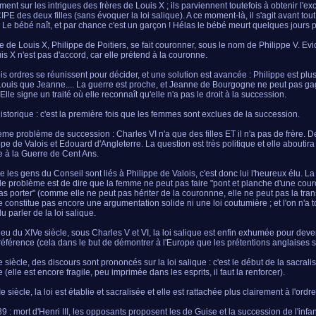
ment sur les intrigues des frères de Louis X ; ils parviennent toutefois à obtenir l'e
PE des deux filles (sans évoquer la loi salique). A ce moment-là, il s'agit avant to
 Le bébé naît, et par chance c'est un garçon ! Hélas le bébé meurt quelques jours pl
re de Louis X, Philippe de Poitiers, se fait couronner, sous le nom de Philippe V. Evi
is X n'est pas d'accord, car elle prétend à la couronne.
ois ordres se réunissent pour décider, et une solution est avancée : Philippe est pl
Louis que Jeanne.... La guerre est proche, et Jeanne de Bourgogne ne peut pas ga
 Elle signe un traité où elle reconnaît qu'elle n'a pas le droit à la succession.
historique : c'est la première fois que les femmes sont exclues de la succession.
me problème de succession : Charles VI n'a que des filles ET il n'a pas de frère. 
ippe de Valois et Edouard d'Angleterre. La question est très politique et elle aboutira
 à la Guerre de Cent Ans.
les gens du Conseil sont liés à Philippe de Valois, c'est donc lui l'heureux élu. L
 le problème est de dire que la femme ne peut pas faire "pont et planche d'une cou
as porter" (comme elle ne peut pas hériter de la couronnne, elle ne peut pas la tran
e constitue pas encore une argumentation solide ni une loi coutumière ; et l'on n'a 
u parler de la loi salique.
ieu du XIVe siècle, sous Charles V et VI, la loi salique est enfin exhumée pour deve
 référence (cela dans le but de démontrer à l'Europe que les prétentions anglaises s
 siècle, des discours sont prononcés sur la loi salique : c'est le début de la sacralis
 (elle est encore fragile, peu imprimée dans les esprits, il faut la renforcer).
 siècle, la loi est établie et sacralisée et elle est rattachée plus clairement à l'ordr
9 : mort d'Henri III, les opposants proposent les de Guise et la succession de l'inf