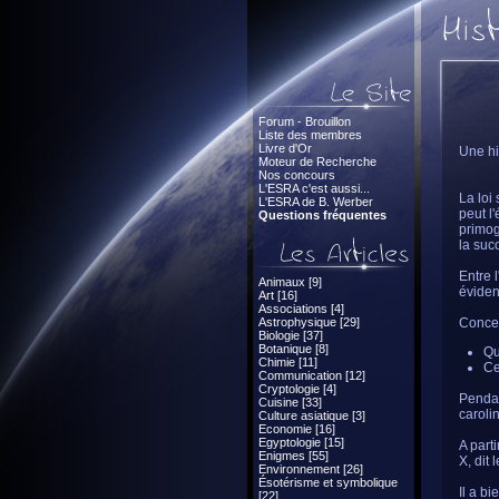
Forum - Brouillon
Liste des membres
Livre d'Or
Une hi
Moteur de Recherche
Nos concours
L'ESRA c'est aussi...
La loi
L'ESRA de B. Werber
peut l
Questions fréquentes
primog
la suc
Entre l
Animaux [9]
éviden
Art [16]
Associations [4]
Astrophysique [29]
Concer
Biologie [37]
Botanique [8]
Qu
Chimie [11]
Ce
Communication [12]
Cryptologie [4]
Pendan
Cuisine [33]
caroli
Culture asiatique [3]
Economie [16]
Egyptologie [15]
A part
Enigmes [55]
X, dit 
Environnement [26]
Ésotérisme et symbolique
Il a bi
[22]