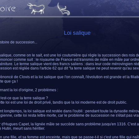
Loi salique
stoire de succession...
 salique, comme on le sait, est une loi coutumière qui règle la succession des rois 
'énoncer comme suit : le royaume de France est transmis de mâle en mâle par ordr
éniture. Le terme salique vient des francs saliens : dans leur code mérovingien réd
cession est réglée dans l'article 62 qui dit "la terre salique ne peut revenir qu'au se
'énoncé de Clovis et la loi salique que l'on connaît, l'évolution est grande et la filiat
te que ça !
nant la loi d'origine, 2 problèmes :
'est-ce que la terre salique ?
tte loi est une loi de droit privé, tandis que la loi moderne est de droit public.
t longtemps, la loi salique est restée dans l'oubli : pendant toute la dynastie méro
ngienne, cette loi resta lettre morte, car le problème de succession ne s'était pas vr
ir d'Hugues Capet, la lignée mâle se succède sans problème jusqu'en 1316. C'est a
le Hutin, meurt sans héritier.
en une fille, et sa femme est enceinte, mais que se passe-t-il si c'est une fille qui na