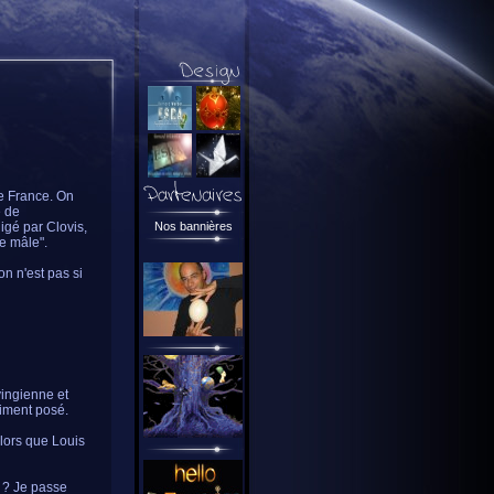
de France. On
e de
igé par Clovis,
Nos bannières
xe mâle".
ion n'est pas si
vingienne et
aiment posé.
lors que Louis
ît ? Je passe