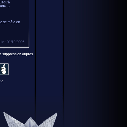
jusqu'à
te...).
onc de mâle en
 le : 01/10/2006
 la suppression auprès
le.