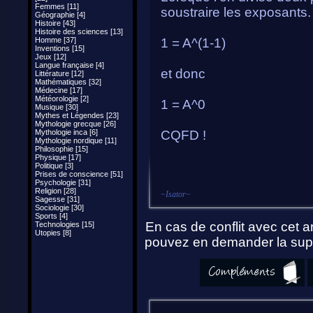
Femmes [11]
soustraire les exposants.
Géographie [4]
Histoire [43]
Histoire des sciences [13]
Homme [37]
1 = A^(1-1)
Inventions [15]
Jeux [12]
Langue française [4]
et donc
Littérature [12]
Mathématiques [32]
Médecine [17]
Météorologie [2]
1 = A^0
Musique [30]
Mythes et Légendes [23]
Mythologie grecque [26]
Mythologie inca [6]
CQFD !
Mythologie nordique [11]
Philosophie [15]
Physique [17]
Politique [3]
Prises de conscience [51]
Psychologie [31]
Religion [28]
~
Isator
~
Sagesse [31]
Sociologie [30]
Sports [4]
En cas de conflit avec cet ar
Technologies [15]
Utopies [8]
pouvez en demander la supp