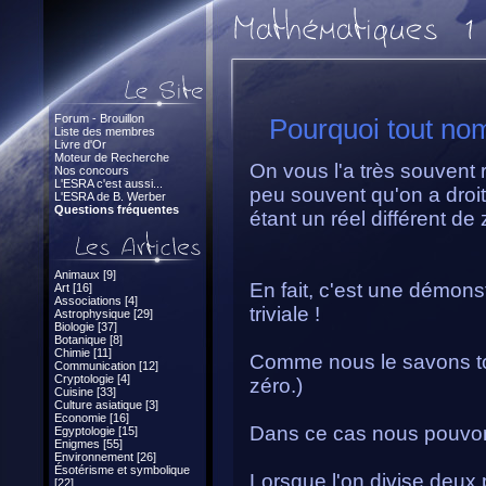
Forum - Brouillon
Pourquoi tout nom
Liste des membres
Livre d'Or
Moteur de Recherche
On vous l'a très souvent r
Nos concours
L'ESRA c'est aussi...
peu souvent qu'on a droit
L'ESRA de B. Werber
Questions fréquentes
étant un réel différent de
Animaux [9]
En fait, c'est une démonst
Art [16]
Associations [4]
triviale !
Astrophysique [29]
Biologie [37]
Botanique [8]
Chimie [11]
Comme nous le savons tous
Communication [12]
Cryptologie [4]
zéro.)
Cuisine [33]
Culture asiatique [3]
Economie [16]
Dans ce cas nous pouvon
Egyptologie [15]
Enigmes [55]
Environnement [26]
Ésotérisme et symbolique
Lorsque l'on divise deux 
[22]