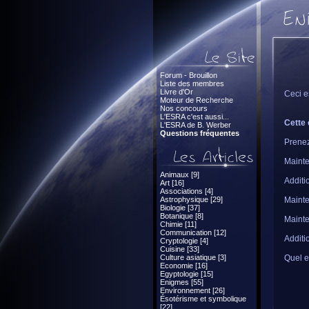
Forum - Brouillon
Liste des membres
Livre d'Or
Ceci e
Moteur de Recherche
Nos concours
L'ESRA c'est aussi...
Cette 
L'ESRA de B. Werber
Questions fréquentes
Prenez
Mainte
Animaux [9]
Additi
Art [16]
Associations [4]
Astrophysique [29]
Mainte
Biologie [37]
Botanique [8]
Mainte
Chimie [11]
Communication [12]
Additi
Cryptologie [4]
Cuisine [33]
Culture asiatique [3]
Quel es
Economie [16]
Egyptologie [15]
Enigmes [55]
Environnement [26]
Ésotérisme et symbolique
[22]