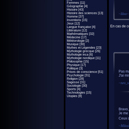
Femmes [11]
Géographie [4]
Histoire [43]
Histoire des sciences [13]
~
liloo
~
Homme [37]
Inventions [15]
Jeux [12]
En cas de co
Langue française [4]
Littérature [12]
Mathématiques [32]
Médecine [17]
Météorologie [2]
Musique [30]
Mythes et Légendes [23]
Mythologie grecque [26]
Mythologie inca [6]
Mythologie nordique [11]
Philosophie [15]
Physique [17]
Politique [3]
Pas ma
Prises de conscience [51]
Psychologie [31]
J'ai mi
Religion [28]
Sagesse [31]
~
neo_s
Sociologie [30]
Sports [4]
Technologies [15]
Utopies [8]
Bravo, 
Je me s
Ceux qu
~
Milos