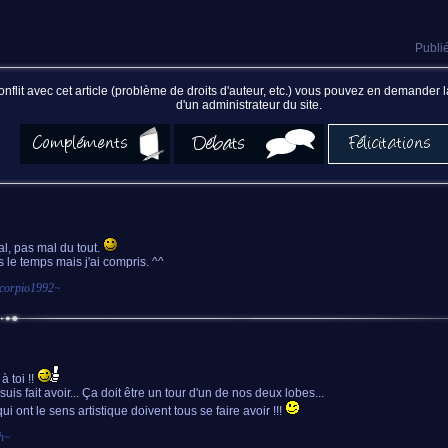
Publié
nflit avec cet article (problème de droits d'auteur, etc.) vous pouvez en demander
d'un administrateur du site.
l, pas mal du tout.
s le temps mais j'ai compris. ^^
corpio1992
~
à toi !!
uis fait avoir... Ça doit être un tour d'un de nos deux lobes...
i ont le sens artistique doivent tous se faire avoir !!!
h
~