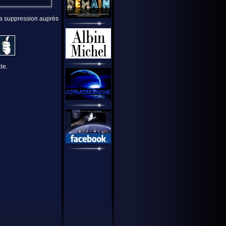
 la suppression auprès
le.