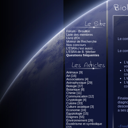
Forum - Brouillon
Liste des membres
Livre d'Or
Le con
Moteur de Recherche
Nos concours
L'ESRA c'est aussi...
Le con
L'ESRA de B. Werber
Questions fréquentes
L'
vo
L'
Animaux [9]
co
Art [16]
L'
Associations [4]
L'
Astrophysique [29]
Biologie [37]
co
Botanique [8]
Chimie [11]
Communication [12]
Finale
Cryptologie [4]
diagno
Cuisine [33]
descen
Culture asiatique [3]
Economie [16]
a ses 
Egyptologie [15]
Enigmes [55]
Environnement [26]
Ésotérisme et symbolique
~
Freed
[22]