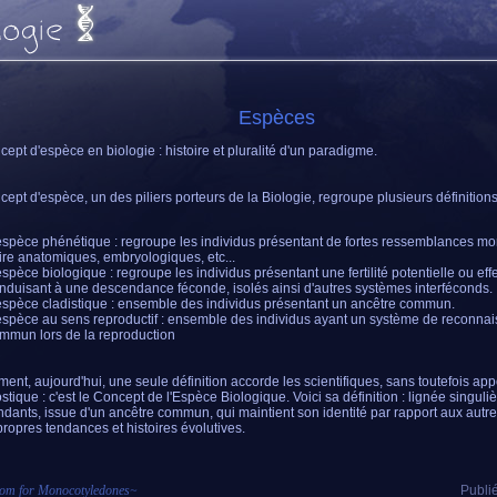
Espèces
cept d'espèce en biologie : histoire et pluralité d'un paradigme.
cept d'espèce, un des piliers porteurs de la Biologie, regroupe plusieurs définitions
espèce phénétique : regroupe les individus présentant de fortes ressemblances m
ire anatomiques, embryologiques, etc...
espèce biologique : regroupe les individus présentant une fertilité potentielle ou effe
nduisant à une descendance féconde, isolés ainsi d'autres systèmes interféconds.
espèce cladistique : ensemble des individus présentant un ancêtre commun.
espèce au sens reproductif : ensemble des individus ayant un système de reconna
mmun lors de la reproduction
ment, aujourd'hui, une seule définition accorde les scientifiques, sans toutefois appo
stique : c'est le Concept de l'Espèce Biologique. Voici sa définition : lignée singuli
dants, issue d'un ancêtre commun, qui maintient son identité par rapport aux autres
propres tendances et histoires évolutives.
om for Monocotyledones
~
Publié