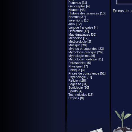
Femmes [11]
Géographie [4]
Histoire [43]
En cas de co
Histoire des sciences [13]
Homme [37]
Inventions [15]
Jeux [12]
Langue française [4]
Littérature [12]
Mathématiques [32]
Médecine [17]
Météorologie [2]
Musique [30]
Mythes et Légendes [23]
Mythologie grecque [26]
Mythologie inca [6]
Mythologie nordique [11]
Philosophie [15]
Physique [17]
Politique [3]
Prises de conscience [51]
Psychologie [31]
Religion [28]
Sagesse [31]
Sociologie [30]
Sports [4]
Technologies [15]
Utopies [8]