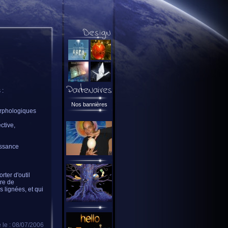
 :
Nos bannières
orphologiques
ctive,
issance
rter d'outil
ère de
 lignées, et qui
 le : 08/07/2006