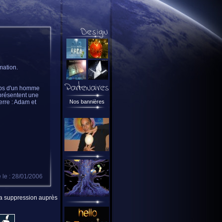
mation.
orps d'un homme
 présentent une
erre : Adam et
Nos bannières
 le : 28/01/2006
 la suppression auprès