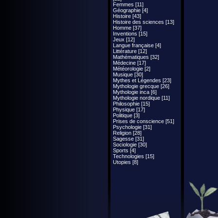
Femmes [11]
Géographie [4]
Histoire [43]
Histoire des sciences [13]
Homme [37]
Inventions [15]
Jeux [12]
Langue française [4]
Littérature [12]
Mathématiques [32]
Médecine [17]
Météorologie [2]
Musique [30]
Mythes et Légendes [23]
Mythologie grecque [26]
Mythologie inca [6]
Mythologie nordique [11]
Philosophie [15]
Physique [17]
Politique [3]
Prises de conscience [51]
Psychologie [31]
Religion [28]
Sagesse [31]
Sociologie [30]
Sports [4]
Technologies [15]
Utopies [8]