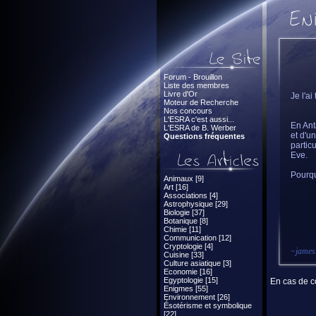
Forum - Brouillon
Liste des membres
Livre d'Or
Je l'a
Moteur de Recherche
Nos concours
L'ESRA c'est aussi...
En Ant
L'ESRA de B. Werber
et d'u
Questions fréquentes
partic
Eve.
Pourqu
Animaux [9]
Art [16]
Associations [4]
Astrophysique [29]
Biologie [37]
Botanique [8]
Chimie [11]
Communication [12]
Cryptologie [4]
~
jame
Cuisine [33]
Culture asiatique [3]
Economie [16]
Egyptologie [15]
En cas de co
Enigmes [55]
Environnement [26]
Ésotérisme et symbolique
[22]