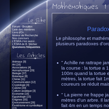
Forum - Brouillon
Paradox
Liste des membres
Livre d'Or
Moteur de Recherche
Le philosophe et mathém
Nos concours
L'ESRA c'est aussi...
plusieurs paradoxes d'or
L'ESRA de B. Werber
Questions fréquentes
Animaux [9]
" Achille ne rattrape jam
Art [16]
la course : la tortue a
Associations [4]
Astrophysique [29]
100m quand la tortue e
Biologie [37]
Botanique [8]
mètres, la tortue fait 1
Chimie [11]
Communication [12]
coureurs se réduit mais
Cryptologie [4]
Cuisine [33]
Culture asiatique [3]
Economie [16]
" La pierre ne frappe j
Egyptologie [15]
mètres d'un arbre. Il la
Enigmes [55]
Environnement [26]
fait 4m en un temps non
Ésotérisme et symbolique
[22]