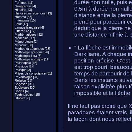
durée non nulle, puis e
Femmes [11]
Géographie [4]
0,5m à durée non nulle 
Histoire [43]
Histoire des sciences [13]
distance entre la pierr
Homme [37]
Inventions [15]
pierre pour parcourir 
Jeux [12]
déduit que la pierre ne
Langue française [4]
Littérature [12]
une distance infinie à 
Mathématiques [32]
Médecine [17]
Météorologie [2]
Musique [30]
" La flèche est immobi
Mythes et Légendes [23]
Mythologie grecque [26]
Darkiliane. A chaque i
Mythologie inca [6]
Mythologie nordique [11]
position précise. C'est
Philosophie [15]
est trop court, beaucou
Physique [17]
Politique [3]
temps de parcourir de l
Prises de conscience [51]
Psychologie [31]
Dans les instants suiva
Religion [28]
Sagesse [31]
raison explicitée plu
Sociologie [30]
Sports [4]
impossible et la flèche 
Technologies [15]
Utopies [8]
Il ne faut pas croire que
paradoxes étaient vrais, il
la façon dont nous réfléc