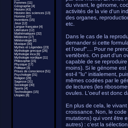
Femmes [11]
du vivant, le génome, co
Géographie [4]
Histoire [43]
activités de la vie d'un 
Histoire des sciences [13]
Homme [37]
des organes, reproduction,
Inventions [15]
etc.
Jeux [12]
Langue française [4]
Littérature [12]
Mathématiques [32]
Dans le cas de la reprodu
Médecine [17]
Météorologie [2]
demander si cette formula
Musique [30]
Mythes et Légendes [23]
et l'oeuf".... Pour ne pr
Mythologie grecque [26]
Mythologie inca [6]
vertébrés. On part d'un o
Mythologie nordique [11]
capable de se reproduire 
Philosophie [15]
Physique [17]
moins). Si le génome est l
Politique [3]
Prises de conscience [51]
est-il "lu" initialement, p
Psychologie [31]
Religion [28]
mêmes codées par le géno
Sagesse [31]
Sociologie [30]
de lectures (les ribosom
Sports [4]
Technologies [15]
ovules. L'oeuf est donc da
Utopies [8]
En plus de cela, le vivant
croissance. Non, le code 
mutations) qui vont être e
autres) : c'est la sélectio