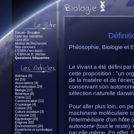
Forum - Brouillon
Définit
Liste des membres
Livre d'Or
Moteur de Recherche
Philosophie, Biologie et 
Nos concours
L'ESRA c'est aussi...
L'ESRA de B. Werber
Questions fréquentes
Le vivant a été défini pa
cette proposition : "un or
Animaux [9]
de la matière et de l'én
Art [16]
Associations [4]
conservant son autonomie,
Astrophysique [29]
Biologie [37]
sélection naturelle darwi
Botanique [8]
Chimie [11]
Communication [12]
Cryptologie [4]
Pour aller plus loin, on p
Cuisine [33]
Culture asiatique [3]
machinerie moléculaire ca
Economie [16]
l'intermédiaire d'un hôte 
Egyptologie [15]
Enigmes [55]
autonome (tout le reste).
Environnement [26]
Ésotérisme et symbolique
par elle même. En effet, 
[22]