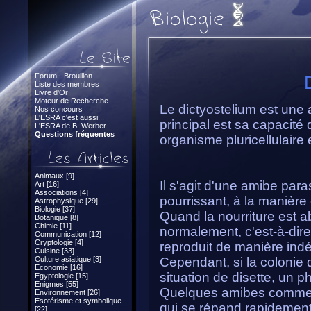
Forum - Brouillon
Liste des membres
Livre d'Or
Moteur de Recherche
Le dictyostelium est une 
Nos concours
L'ESRA c'est aussi...
principal est sa capacité 
L'ESRA de B. Werber
Questions fréquentes
organisme pluricellulaire 
Animaux [9]
Il s'agit d'une amibe para
Art [16]
Associations [4]
pourrissant, à la manièr
Astrophysique [29]
Biologie [37]
Quand la nourriture est a
Botanique [8]
Chimie [11]
normalement, c'est-à-dir
Communication [12]
Cryptologie [4]
reproduit de manière ind
Cuisine [33]
Culture asiatique [3]
Cependant, si la colonie 
Economie [16]
situation de disette, un 
Egyptologie [15]
Enigmes [55]
Quelques amibes commen
Environnement [26]
Ésotérisme et symbolique
qui se répand rapidement
[22]