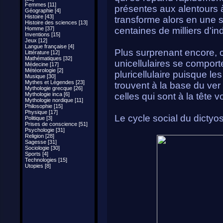
Femmes [11]
présentes aux alentours 
Géographie [4]
Histoire [43]
transforme alors en une s
Histoire des sciences [13]
Homme [37]
centaines de milliers d'indi
Inventions [15]
Jeux [12]
Langue française [4]
Plus surprenant encore,
Littérature [12]
Mathématiques [32]
unicellulaires se compo
Médecine [17]
Météorologie [2]
pluricellulaire puisque le
Musique [30]
Mythes et Légendes [23]
trouvent à la base du ver 
Mythologie grecque [26]
Mythologie inca [6]
celles qui sont à la tête 
Mythologie nordique [11]
Philosophie [15]
Physique [17]
Le cycle social du dictyos
Politique [3]
Prises de conscience [51]
Psychologie [31]
Religion [28]
Sagesse [31]
Sociologie [30]
Sports [4]
Technologies [15]
Utopies [8]