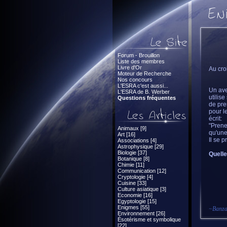
Forum - Brouillon
Liste des membres
Livre d'Or
Au cro
Moteur de Recherche
Nos concours
L'ESRA c'est aussi...
Un ave
L'ESRA de B. Werber
utilis
Questions fréquentes
de pre
pour l
écrit:
"Prene
Animaux [9]
qu'une
Art [16]
Il se p
Associations [4]
Astrophysique [29]
Biologie [37]
Quelle
Botanique [8]
Chimie [11]
Communication [12]
Cryptologie [4]
Cuisine [33]
Culture asiatique [3]
Economie [16]
Egyptologie [15]
Enigmes [55]
~
Banza
Environnement [26]
Ésotérisme et symbolique
[22]