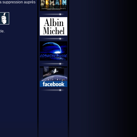
 la suppression auprès
le.