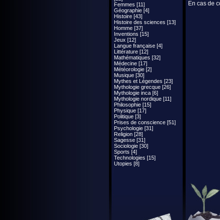
En cas de co
Femmes [11]
Géographie [4]
Histoire [43]
Histoire des sciences [13]
Homme [37]
Inventions [15]
Jeux [12]
Langue française [4]
Littérature [12]
Mathématiques [32]
Médecine [17]
Météorologie [2]
Musique [30]
Mythes et Légendes [23]
Mythologie grecque [26]
Mythologie inca [6]
Mythologie nordique [11]
Philosophie [15]
Physique [17]
Politique [3]
Prises de conscience [51]
Psychologie [31]
Religion [28]
Sagesse [31]
Sociologie [30]
Sports [4]
Technologies [15]
Utopies [8]