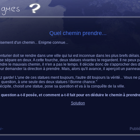
Quel chemin prendre...
isement d'un chemin... Enigme connue...
nturier doit se rendre dans une ville qui lui est inconnue dans les plus brefs délais
e se sépare en deux. A cette fourche, deux statues vivantes le regardent. Il ne peux 
ndre le mauvais chemin, il n'en a pas le temps. Il décide donc de s'approcher des 
eur demander la direction à prendre. Mais, alors qu'il avance, il aperçoit un pannea
z garde! L'une de ces statues ment toujours, l'autre dit toujours la vérité... Vous n
 question, à une seule des deux statues ! Bonne chance."
récipite, choisit une statue, pose sa question et va à la conquête de la ville.
 question a-t-il posée, et comment a-t-il fait pour en déduire le chemin à prendre
Solution
i
~
Publié