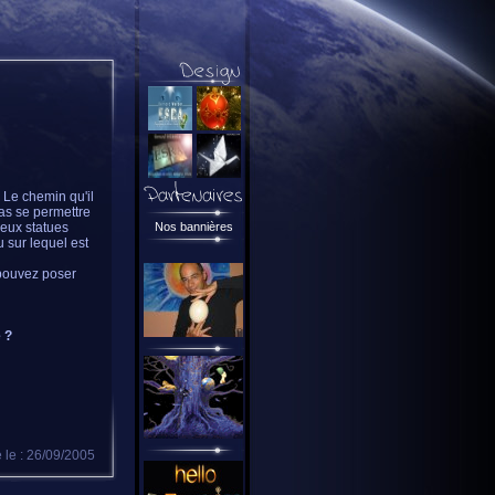
. Le chemin qu'il
pas se permettre
deux statues
Nos bannières
u sur lequel est
e pouvez poser
 ?
 le : 26/09/2005