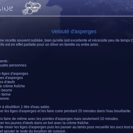
Velouté d'asperges
une recette souvent oubliée, bien qu'elle soit excellente et nécessite peu de temps 
Elle est en effet parfaite pour un dîner en famille ou entre amis.
ients :
uatre personnes
 tiges d'asperges
tes d'asperges
es d'œufs
de crème fraîche
 beurre
 farine
poivre.
r à ébullition 1 litre d'eau salée.
er les tiges d'asperges et les faire cuire pendant 20 minutes dans l'eau bouillante.
is faire de même avec les pointes d'asperges mais seulement 10 minutes.
yer les jaunes d'œufs dans un bol avec la crème fraîche.
ite mixer les tiges d'asperges puis les passer au tamis pour recueillir les sucs tout 
 et ajouter le reste du bouillon de cuisson.