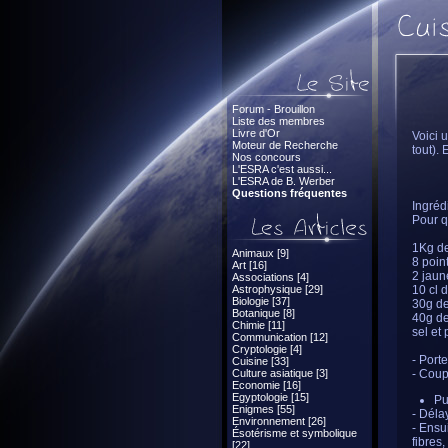
Forum - Brouillon
Liste des membres
Livre d'Or
Voici 
Moteur de Recherche
tout). 
Nos concours
L'ESRA c'est aussi...
L'ESRA de B. Werber
Questions fréquentes
Ingréd
Pour q
1Kg de
Animaux [9]
8 poin
Art [16]
2 jaun
Associations [4]
Astrophysique [29]
10 cl 
Biologie [37]
30g de
Botanique [8]
40g de
Chimie [11]
sel et 
Communication [12]
Cryptologie [4]
- Porte
Cuisine [33]
Culture asiatique [3]
- Coup
Economie [16]
Egyptologie [15]
Pu
Enigmes [55]
- Déla
Environnement [26]
- Ensu
Ésotérisme et symbolique
fibres,
[22]