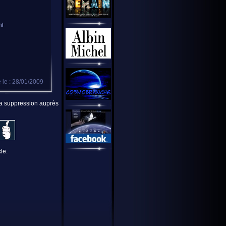
t.
 le : 28/01/2009
 la suppression auprès
le.