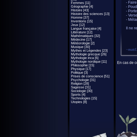
- Fair
Femmes [11]
Géographie [4]
- Poud
Histoire [43]
- Porte
Histoire des sciences [13]
- Vers
Homme [37]
- Méla
Inventions [15]
Jeux [12]
Il ne r
Langue française [4]
Littérature [12]
Mathématiques [32]
Médecine [17]
Météorologie [2]
Musique [30]
~
matt1
Mythes et Légendes [23]
Mythologie grecque [26]
Mythologie inca [6]
Mythologie nordique [11]
En cas de co
Philosophie [15]
Physique [17]
Politique [3]
Prises de conscience [51]
Psychologie [31]
Religion [28]
Sagesse [31]
Sociologie [30]
Sports [4]
Technologies [15]
Utopies [8]