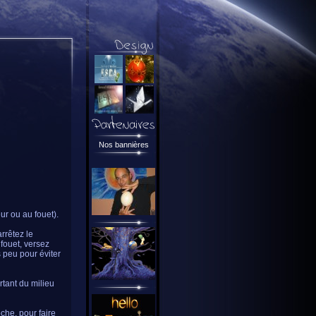
Nos bannières
ur ou au fouet).
arrêtez le
 fouet, versez
s peu pour éviter
rtant du milieu
che, pour faire