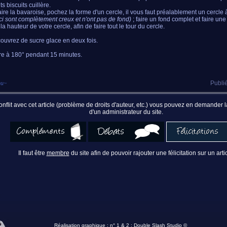
ts biscuits cuillère.
aire la bavaroise, pochez la forme d'un cercle, il vous faut préalablement un cercle
ci sont complètement creux et n'ont pas de fond)
; faire un fond complet et faire un
la hauteur de votre cercle, afin de faire tout le tour du cercle.
ouvrez de sucre glace en deux fois.
re à 180° pendant 15 minutes.
ou
~
Publié
nflit avec cet article (problème de droits d'auteur, etc.) vous pouvez en demander
d'un administrateur du site.
Il faut être
membre
du site afin de pouvoir rajouter une félicitation sur un artic
Réalisation graphique : n° 1 & 2 :
Double Slash Studio ©