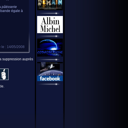
 à
pâtisserie
e bande égale à
 le : 14/05/2008
 la suppression auprès
le.