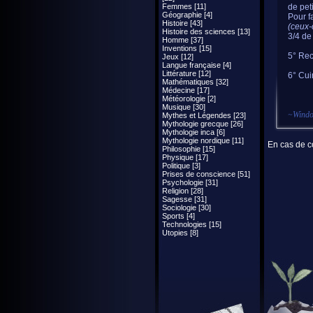
Femmes [11]
de peti
Géographie [4]
Pour f
Histoire [43]
(ceux-
Histoire des sciences [13]
3/4 de 
Homme [37]
Inventions [15]
5° Rec
Jeux [12]
Langue française [4]
Littérature [12]
6° Cui
Mathématiques [32]
Médecine [17]
Météorologie [2]
Musique [30]
~
Wind
Mythes et Légendes [23]
Mythologie grecque [26]
Mythologie inca [6]
Mythologie nordique [11]
En cas de co
Philosophie [15]
Physique [17]
Politique [3]
Prises de conscience [51]
Psychologie [31]
Religion [28]
Sagesse [31]
Sociologie [30]
Sports [4]
Technologies [15]
Utopies [8]