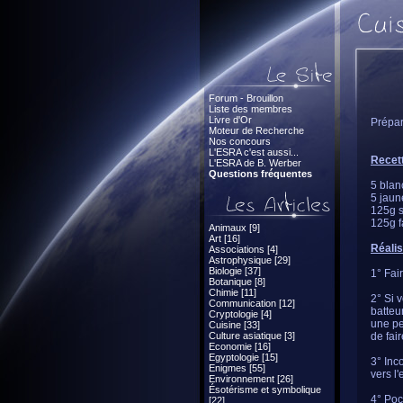
Forum - Brouillon
Liste des membres
Livre d'Or
Prépar
Moteur de Recherche
Nos concours
L'ESRA c'est aussi...
Recett
L'ESRA de B. Werber
Questions fréquentes
5 blan
5 jaun
125g 
125g f
Animaux [9]
Art [16]
Réalis
Associations [4]
Astrophysique [29]
Biologie [37]
1° Fai
Botanique [8]
Chimie [11]
2° Si v
Communication [12]
batteu
Cryptologie [4]
une pe
Cuisine [33]
Culture asiatique [3]
de fai
Economie [16]
Egyptologie [15]
3° Inc
Enigmes [55]
vers l'
Environnement [26]
Ésotérisme et symbolique
4° Poc
[22]