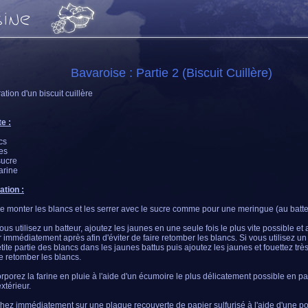
Bavaroise : Partie 2 (Biscuit Cuillère)
ation d'un biscuit cuillère
e :
cs
es
sucre
arine
ation :
re monter les blancs et les serrer avec le sucre comme pour une meringue (au batte
ous utilisez un batteur, ajoutez les jaunes en une seule fois le plus vite possible et 
r immédiatement après afin d'éviter de faire retomber les blancs. Si vous utilisez un
tite partie des blancs dans les jaunes battus puis ajoutez les jaunes et fouettez trè
re retomber les blancs.
orporez la farine en pluie à l'aide d'un écumoire le plus délicatement possible en pa
extérieur.
hez immédiatement sur une plaque recouverte de papier sulfurisé à l'aide d'une po