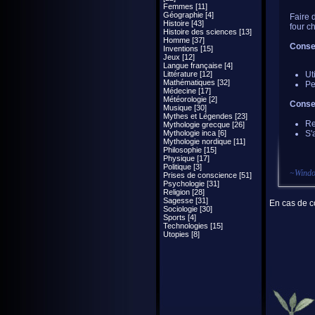
Femmes [11]
Géographie [4]
Faire 
Histoire [43]
four c
Histoire des sciences [13]
Homme [37]
Consei
Inventions [15]
Jeux [12]
Langue française [4]
Littérature [12]
Ut
Mathématiques [32]
Pe
Médecine [17]
Météorologie [2]
Consei
Musique [30]
Mythes et Légendes [23]
Re
Mythologie grecque [26]
Mythologie inca [6]
S'
Mythologie nordique [11]
Philosophie [15]
Physique [17]
Politique [3]
~
Wind
Prises de conscience [51]
Psychologie [31]
Religion [28]
Sagesse [31]
En cas de co
Sociologie [30]
Sports [4]
Technologies [15]
Utopies [8]