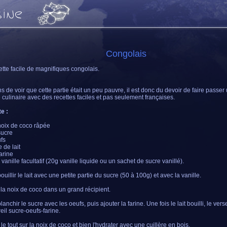
Congolais
ette facile de magnifiques congolais.
ns de voir que cette partie était un peu pauvre, il est donc du devoir de faire passer
e culinaire avec des recettes faciles et pas seulement françaises.
e :
oix de coco râpée
sucre
fs
e de lait
arine
vanille facultatif (20g vanille liquide ou un sachet de sucre vanillé).
ouillir le lait avec une petite partie du sucre (50 à 100g) et avec la vanille.
 la noix de coco dans un grand récipient.
lanchir le sucre avec les oeufs, puis ajouter la farine. Une fois le lait bouilli, le ver
reil sucre-oeufs-farine.
le tout sur la noix de coco et bien l'hydrater avec une cuillère en bois.