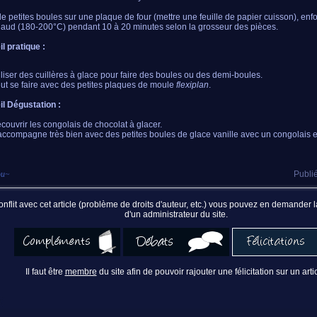
de petites boules sur une plaque de four (mettre une feuille de papier cuisson), en
haud (180-200°C) pendant 10 à 20 minutes selon la grosseur des pièces.
l pratique :
iliser des cuillères à glace pour faire des boules ou des demi-boules.
ut se faire avec des petites plaques de moule
flexiplan
.
l Dégustation :
couvrir les congolais de chocolat à glacer.
accompagne très bien avec des petites boules de glace vanille avec un congolais e
ou
~
Publié
nflit avec cet article (problème de droits d'auteur, etc.) vous pouvez en demander
d'un administrateur du site.
Il faut être
membre
du site afin de pouvoir rajouter une félicitation sur un artic