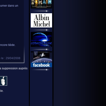
fourner dans un
ncore tiède.
 le : 29/04/2008
 la suppression auprès
le.