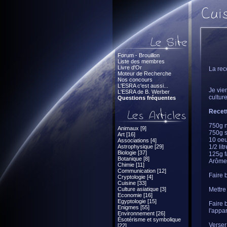
Forum - Brouillon
Liste des membres
Livre d'Or
La rec
Moteur de Recherche
Nos concours
L'ESRA c'est aussi...
Je vie
L'ESRA de B. Werber
cultur
Questions fréquentes
Recett
750g n
Animaux [9]
750g 
Art [16]
10 oeu
Associations [4]
Astrophysique [29]
1/2 litr
Biologie [37]
125g f
Botanique [8]
Arôme 
Chimie [11]
Communication [12]
Faire b
Cryptologie [4]
Cuisine [33]
Culture asiatique [3]
Mettre
Economie [16]
Egyptologie [15]
Faire b
Enigmes [55]
l'appa
Environnement [26]
Ésotérisme et symbolique
Verser 
[22]