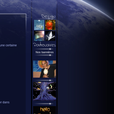
 une certaine
Nos bannières
ser dans