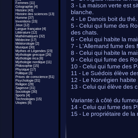
Femmes [11]
3 - La maison verte est s
Géographie [4]
Histoire [43]
blanche.
Histoire des sciences [13]
Homme [37]
4 - Le Danois boit du thé.
Inventions [15]
5 - Celui qui fume des Ro
Jeux [12]
Langue française [4]
des chats.
Littérature [12]
Mathématiques [32]
6 - Celui qui habite la m
Médecine [17]
Météorologie [2]
7 - L'Allemand fume des 
Musique [30]
Mythes et Légendes [23]
8 - Celui qui habite la mai
Mythologie grecque [26]
Mythologie inca [6]
9 - Celui qui fume des Ro
Mythologie nordique [11]
10 - Celui qui fume des P
Philosophie [15]
Physique [17]
11 - Le Suédois élève de
Politique [3]
Prises de conscience [51]
12 - Le Norvégien habite 
Psychologie [31]
Religion [28]
13 - Celui qui élève des 
Sagesse [31]
Sociologie [30]
Sports [4]
Technologies [15]
Variante: à côté du fumeu
Utopies [8]
14 - Celui qui fume des Phi
15 - Le propriétaire de la