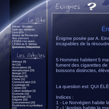
Forum - Brouillon
Én
Liste des membres
Livre d'Or
Moteur de Recherche
Énigme posée par A. Eins
Nos concours
L'ESRA c'est aussi...
incapables de la résoudr
L'ESRA de B. Werber
Questions fréquentes
5 Hommes habitent 5 mais
Animaux [9]
fument des cigarettes de 
Art [16]
Associations [4]
boissons distinctes, élèv
Astrophysique [29]
Biologie [37]
Botanique [8]
Chimie [11]
Communication [12]
Cryptologie [4]
La question est: QUI 
Cuisine [33]
Culture asiatique [3]
Economie [16]
Indices :
Egyptologie [15]
Enigmes [55]
1 - Le Norvégien habite 
Environnement [26]
Ésotérisme et symbolique
2 - L'Anglais habite la m
[22]