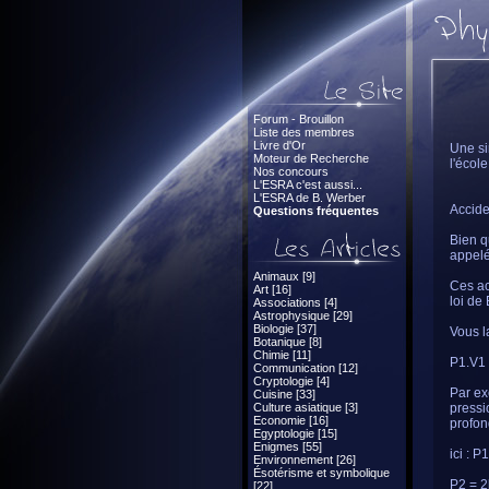
Forum - Brouillon
Liste des membres
Livre d'Or
Une si
Moteur de Recherche
l'école
Nos concours
L'ESRA c'est aussi...
L'ESRA de B. Werber
Accide
Questions fréquentes
Bien q
appelé
Animaux [9]
Ces ac
Art [16]
loi de
Associations [4]
Astrophysique [29]
Biologie [37]
Vous l
Botanique [8]
Chimie [11]
P1.V1 
Communication [12]
Cryptologie [4]
Par ex
Cuisine [33]
Culture asiatique [3]
pressi
Economie [16]
profon
Egyptologie [15]
Enigmes [55]
ici : 
Environnement [26]
Ésotérisme et symbolique
P2 = 2
[22]