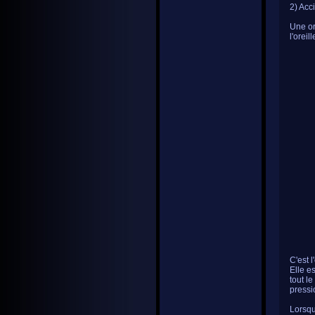
2) Acc
Une or
l'oreil
C'est 
Elle e
tout l
pressi
Lorsqu