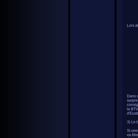
Lors d
Dans c
surpre
consig
la BTV
d'Eust
3) Le 
Si une
va êtr