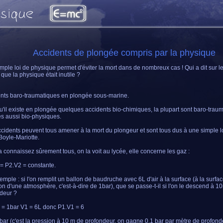
Accidents de plongée compris par la physique
mple loi de physique permet d'éviter la mort dans de nombreux cas ! Qui a dit sur 
 que la physique était inutile ?
nts baro-traumatiques en plongée sous-marine.
u'il existe en plongée quelques accidents bio-chimiques, la plupart sont baro-trau
s aussi bio-physiques.
cidents peuvent tous amener à la mort du plongeur et sont tous dus à une simple lo
 Boyle-Mariotte.
a connaissez sûrement tous, on la voit au lycée, elle concerne les gaz :
= P2.V2 = constante.
emple : si l'on remplit un ballon de baudruche avec 6L d'air à la surface (à la surface
on d'une atmosphère, c'est-à-dire de 1bar), que se passe-t-il si l'on le descend à 1
deur ?
P1 = 1bar V1 = 6L donc P1.V1 = 6
bar (c'est la pression à 10 m de profondeur, on gagne 0,1 bar par mètre de profond