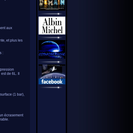
ment aux
e, et plus les
 :
 pression
st de 6L. Il
surface (1 bar),
 un écrasement
rable.