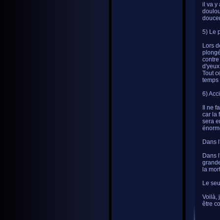
il va 
doulou
douce
5) Le
Lors d
plongé
contre
d'yeux
Tout c
temps 
6) Acci
Il ne 
car la
sera e
énorm
Dans l
Dans l
grande
la mor
Le seu
Voilà,
être c