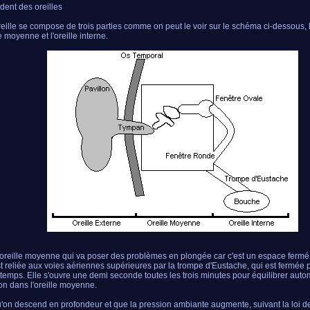
ident des oreilles
eille se compose de trois parties comme on peut le voir sur le schéma ci-dessous, l'
le moyenne et l'oreille interne.
l'oreille moyenne qui va poser des problèmes en plongée car c'est un espace fermé r
st reliée aux voies aériennes supérieures par la trompe d'Eustache, qui est fermée
e temps. Elle s'ouvre une demi seconde toutes les trois minutes pour équilibrer aut
on dans l'oreille moyenne.
'on descend en profondeur et que la pression ambiante augmente, suivant la loi d