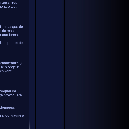
 aussi très
montée tout
et le masque de
ort du masque
ir une formation
it de penser de
 choucroute...)
 le plongeur
tes vont
rovoquer de
 ça provoquera
 plongées.
nial qui gagne à