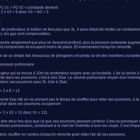
1.V1 = P2.V2 = constante devient :
= 2 x V2 = 6 donc V2 = 6/2 = 3
L
 de profondeur, le ballon ne fera plus que 3L. Il aura réduit de moitié car contraire
es, les gaz sont compressibles.
ontre simplement que plus on descend profond, plus la pression ambiante augment
nt compressés et occupent moins de place. Et inversement lorsqu'on remonte.
e de ce simple fait, beaucoup de plongeurs ont perdu la vie des manières suivantes
pression pulmonaire
ngeur qui se trouve à 10m de profondeur respire avec sa bouteille. L'air lui arrive à
te dans les poumons, c'est-à-dire 2bar. Le volume pulmonaire moyen d'un homme e
 donc ses poumons avec 6L d'air à 2bar.
= 2 x 6 = 12
emonte trop vite en ne prenant pas le temps de souffler pour vider ses poumons, à la 
 d'air dans ses poumons occuperont :
= 1 x V1 = 12 donc V1 = 12L
à-dire deux fois plus que ce que ses poumons peuvent contenir. Cela va provoquer
véoles pulmonaires, conduisant à la mort de l'individu à tous les coups. C'est irrépa
t donc souffler en continu lorsqu'on remonte pour vider l'air de ses poumons.