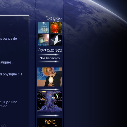
les bancs de
Nos bannières
matiques,
i physique : la
, il y a une
0m de
eur)