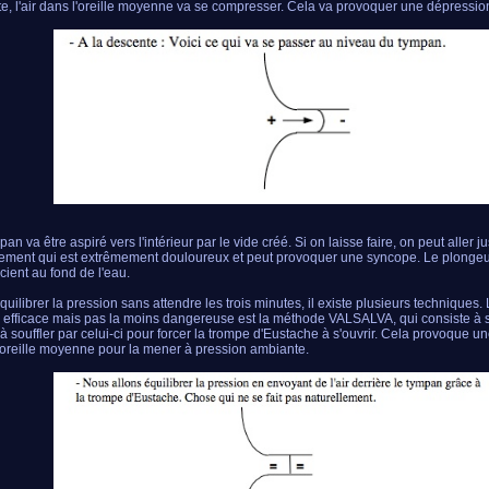
te, l'air dans l'oreille moyenne va se compresser. Cela va provoquer une dépressio
an va être aspiré vers l'intérieur par le vide créé. Si on laisse faire, on peut aller 
ement qui est extrêmement douloureux et peut provoquer une syncope. Le plongeu
cient au fond de l'eau.
quilibrer la pression sans attendre les trois minutes, il existe plusieurs techniques.
s efficace mais pas la moins dangereuse est la méthode VALSALVA, qui consiste à 
 à souffler par celui-ci pour forcer la trompe d'Eustache à s'ouvrir. Cela provoque u
'oreille moyenne pour la mener à pression ambiante.