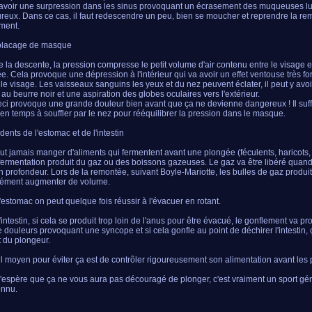
y avoir une surpression dans les sinus provoquant un écrasement des muqueuses lui
reux. Dans ce cas, il faut redescendre un peu, bien se moucher et reprendre la re
ment.
 placage de masque
e la descente, la pression compresse le petit volume d'air contenu entre le visage 
e. Cela provoque une dépression à l'intérieur qui va avoir un effet ventouse très f
 le visage. Les vaisseaux sanguins les yeux et du nez peuvent éclater, il peut y avo
 au beurre noir et une aspiration des globes oculaires vers l'extérieur.
eci provoque une grande douleur bien avant que ça ne devienne dangereux ! Il suff
en temps à souffler par le nez pour rééquilibrer la pression dans le masque.
dents de l'estomac et de l'intestin
faut jamais manger d'aliments qui fermentent avant une plongée (féculents, haricots,
 fermentation produit du gaz ou des boissons gazeuses. Le gaz va être libéré quand
n profondeur. Lors de la remontée, suivant Boyle-Mariotte, les bulles de gaz produi
ément augmenter de volume.
'estomac on peut quelque fois réussir à l'évacuer en rotant.
'intestin, si cela se produit trop loin de l'anus pour être évacué, le gonflement va p
 douleurs provoquant une syncope et si cela gonfle au point de déchirer l'intestin,
t du plongeur.
l moyen pour éviter ça est de contrôler rigoureusement son alimentation avant les
 j'espère que ça ne vous aura pas découragé de plonger, c'est vraiment un sport gé
onnu.