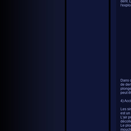
dent. 
l'expl
Dans c
de den
plonge
peut ê
4) Acc
Les si
est un
L'air 
décoll
Le plo
mouche