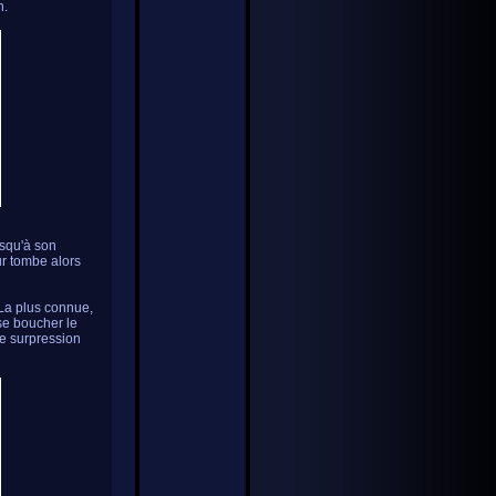
n.
jusqu'à son
r tombe alors
 La plus connue,
se boucher le
ne surpression