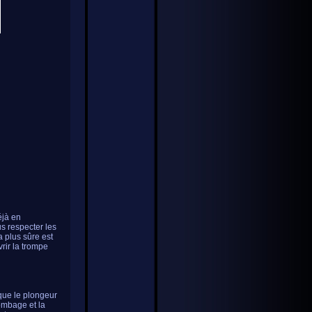
éjà en
us respecter les
a plus sûre est
rir la trompe
sque le plongeur
lombage et la