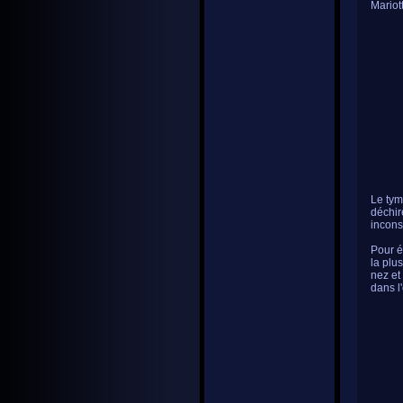
Mariot
Le tymp
déchir
incons
Pour é
la plu
nez et
dans l