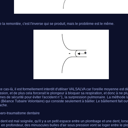
e la remontée, c'est l'inverse qui se produit, mais le problème est le même.
e cas-là, il est formellement interdit d'utiliser VALSALVA car l'oreille moyenne est d
ssion, et de plus cela forcerait le plongeur à bloquer sa respiration, et donc à ne pl
nes de sécurité pour éviter l'accident n°1, la surpression pulmonaire. La méthode l
 (Béance Tubaire Volontaire) qui consiste seulement à bâiller. Le bâillement fait ouv
ache.
baro-traumatisme dentaire
 dent est mal soignée, qu'il y a un petit espace entre un plombage et une dent, lor
e en profondeur, des minuscules bulles d'air sous pression vont se loger entre le p