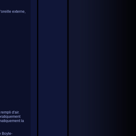
oreille externe,
empli d'air.
 pratiquement
omatiquement la
e Boyle-