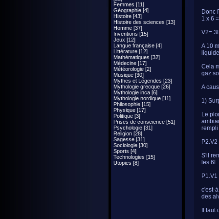
Femmes [11]
Géographie [4]
Donc P
Histoire [43]
1 x 6 
Histoire des sciences [13]
Homme [37]
V2= 3
Inventions [15]
Jeux [12]
Langue française [4]
A 10 m
Littérature [12]
liquid
Mathématiques [32]
Médecine [17]
Cela m
Météorologie [2]
gaz so
Musique [30]
Mythes et Légendes [23]
Mythologie grecque [26]
A caus
Mythologie inca [6]
Mythologie nordique [11]
1) Sur
Philosophie [15]
Physique [17]
Le plo
Politique [3]
ambian
Prises de conscience [51]
Psychologie [31]
rempli
Religion [28]
Sagesse [31]
P2.V2 
Sociologie [30]
Sports [4]
S'il r
Technologies [15]
les 6L
Utopies [8]
P1.V1 
c'est-
des al
Il fau