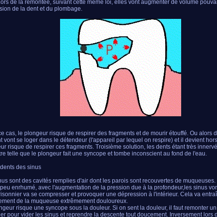
Lors de la remontée, suivant cette même loi, elles vont augmenter de volume pouv
osion de la dent et du plombage.
e cas, le plongeur risque de respirer des fragments et de mourir étouffé. Ou alors 
t vont se loger dans le détendeur (l'appareil par lequel on respire) et il devient hors
ur risque de respirer ces fragments. Troisième solution, les dents étant très innerv
tre telle que le plongeur fait une syncope et tombe inconscient au fond de l'eau.
idents des sinus
nus sont des cavités remplies d'air dont les parois sont recouvertes de muqueuses. 
 peu enrhumé, avec l'augmentation de la pression due à la profondeur,les sinus von
prisonnier va se compresser et provoquer une dépression à l'intérieur. Cela va entra
ement de la muqueuse extrêmement douloureux.
ngeur risque une syncope sous la douleur. Si on sent la douleur, il faut remonter un
r pour vider les sinus et reprendre la descente tout doucement. Inversement lors 