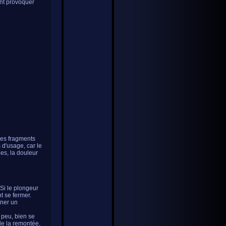
ant provoquer
des fragments
 d'usage, car le
ées, la douleur
Si le plongeur
t se fermer.
îner un
 peu, bien se
de la remontée,