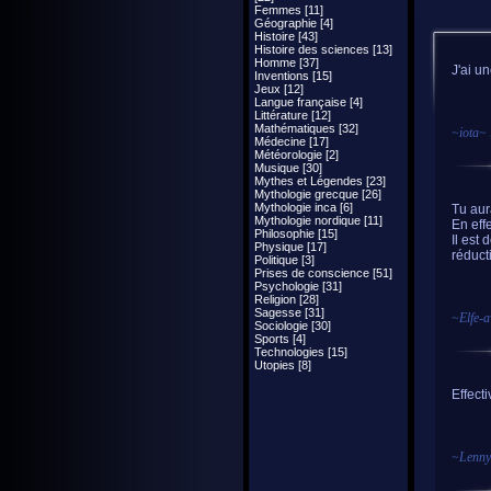
Femmes [11]
Géographie [4]
Histoire [43]
Histoire des sciences [13]
Homme [37]
J'ai un
Inventions [15]
Jeux [12]
Langue française [4]
Littérature [12]
Mathématiques [32]
~
iota
~ 
Médecine [17]
Météorologie [2]
Musique [30]
Mythes et Légendes [23]
Mythologie grecque [26]
Mythologie inca [6]
Tu aur
Mythologie nordique [11]
En eff
Philosophie [15]
Il est
Physique [17]
réduct
Politique [3]
Prises de conscience [51]
Psychologie [31]
Religion [28]
Sagesse [31]
~
Elfe-a
Sociologie [30]
Sports [4]
Technologies [15]
Utopies [8]
Effecti
~
Lenny