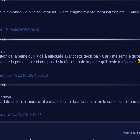
out le monde. Je suis nouveau ici... Cette énigme m'a vraiment fait trop rire... Fatale 
zz
~ le
19-06-2008 à 00:00
is...
it-on de la peine qu'il a déjà effectuée avant cette décision ? Car il me semble qu'o
ion de la peine totale et non pas de la réduction de la peine qu'il reste à effectuer.
ndrisoa
~ le
22-07-2010 à 09:03
drisoa:
ort de prison le temps qu'il a déjà effectué dans la prison, on le sort ensuite 1 jour s
dark
~ le
04-05-2011 à 16:25
Aller à la p