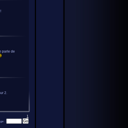
!
n parle de
ur 2.
1
age :