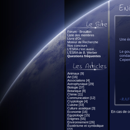
Forum - Brouillon
Liste des membres
Livre d'Or
Une én
Moteur de Recherche
Nos concours
L'ESRA c'est aussi...
Le gou
L'ESRA de B. Werber
condam
Questions fréquentes
Cepend
Animaux [9]
Art [16]
Associations [4]
Astrophysique [29]
Biologie [37]
Botanique [8]
Chimie [11]
Communication [12]
~
R.A.F
Cryptologie [4]
Cuisine [33]
Culture asiatique [3]
En cas de co
Economie [16]
Egyptologie [15]
Enigmes [55]
Environnement [26]
Ésotérisme et symbolique
[22]