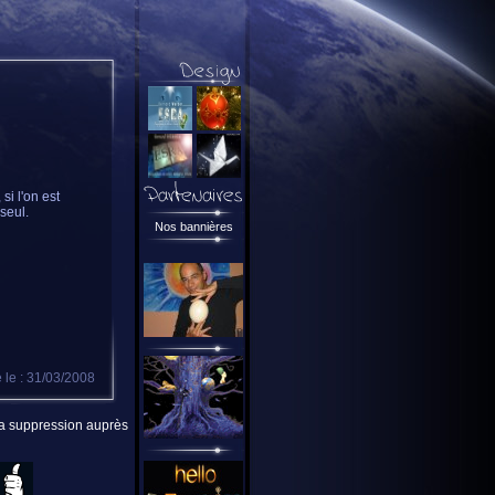
si l'on est
seul.
Nos bannières
 le : 31/03/2008
 la suppression auprès