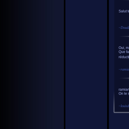
Salut t
~
Doud
Oui, ma
Que fa
réduct
~
ramia
ramian
On le s
~
louis