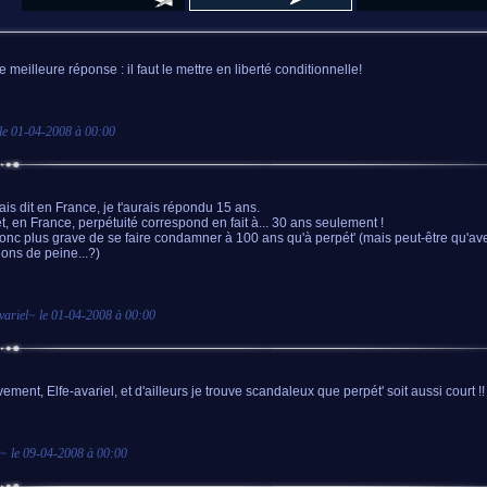
e meilleure réponse : il faut le mettre en liberté conditionnelle!
le
01-04-2008 à 00:00
ais dit en France, je t'aurais répondu 15 ans.
et, en France, perpétuité correspond en fait à... 30 ans seulement !
 donc plus grave de se faire condamner à 100 ans qu'à perpét' (mais peut-être qu'av
ions de peine...?)
variel
~ le
01-04-2008 à 00:00
vement, Elfe-avariel, et d'ailleurs je trouve scandaleux que perpét' soit aussi court !!
~ le
09-04-2008 à 00:00