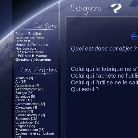
Forum - Brouillon
É
Liste des membres
Livre d'Or
Moteur de Recherche
Quel est donc cet objet ?
Nos concours
L'ESRA c'est aussi...
L'ESRA de B. Werber
Questions fréquentes
Celui qui le fabrique ne s
Celui qui l'achète ne l'util
Animaux [9]
Celui qui l'utilise ne le sai
Art [16]
Associations [4]
Qui est-il ?
Astrophysique [29]
Biologie [37]
Botanique [8]
Chimie [11]
Communication [12]
Cryptologie [4]
Cuisine [33]
Culture asiatique [3]
Economie [16]
Egyptologie [15]
Enigmes [55]
Environnement [26]
Ésotérisme et symbolique
[22]