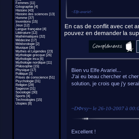
Femmes [11]
Géographie [4]
Histoire [43]
~
Elfe-avariel
~
Histoire des sciences [13]
Homme [37]
Inventions [15]
En cas de conflit avec cet ar
Jeux [12]
Langue française [4]
pouvez en demander la supp
Littérature [12]
Mathématiques [32]
Médecine [17]
Météorologie [2]
Musique [30]
Mythes et Légendes [23]
Mythologie grecque [26]
Mythologie inca [6]
Mythologie nordique [11]
Philosophie [15]
Bien vu Elfe Avariel...
Physique [17]
Politique [3]
J'ai eu beau chercher et cher
Prises de conscience [51]
Psychologie [31]
solution, je crois que j'y ser
Religion [28]
Sagesse [31]
Sociologie [30]
Sports [4]
Technologies [15]
Utopies [8]
~
DΦrsy
~ le
26-10-2007 à 00:
Excellent !