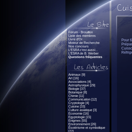
Forum - Brouillon
Liste des membres
Livre d'Or
Pour 
Moteur de Recherche
Prépar
Nos concours
Cuisso
L'ESRA c'est aussi...
Réfrig
L'ESRA de B. Werber
Questions fréquentes
Animaux [9]
Art [16]
Associations [4]
Astrophysique [29]
Biologie [37]
Botanique [8]
Chimie [11]
Communication [12]
Cryptologie [4]
Cuisine [33]
Culture asiatique [3]
Economie [16]
Egyptologie [15]
Enigmes [55]
Environnement [26]
Ésotérisme et symbolique
[22]