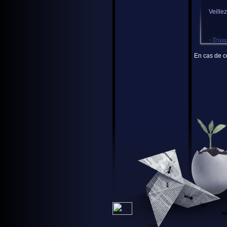
Veille
~
Trist
En cas de co