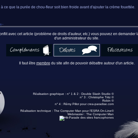
z à ce que la purée de chou-fleur soit bien froide avant d'ajouter la crème fouettée.
an
~
nflit avec cet article (problème de droits d'auteur, etc.) vous pouvez en demander
d'un administrateur du site.
Il faut être
membre
du site afin de pouvoir débattre autour d'un article.
Réalisation graphique : n° 1 & 2 :
Double Slash Studio ©
n° 3 :
Christophe Tritz ©
Robin ©
n° 4 :
Rémy Pillot
pour crea-paradise.com
Réalisation technique :
The Computer Man pour l'ESRA On-Line©
Webmaster :
The Computer Man