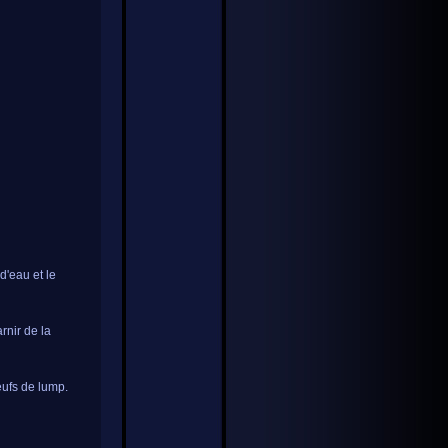
d'eau et le
rnir de la
oeufs de lump.