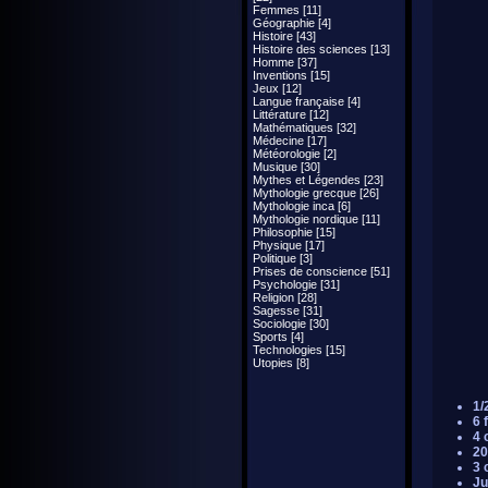
Femmes [11]
Géographie [4]
Histoire [43]
Histoire des sciences [13]
Homme [37]
Inventions [15]
Jeux [12]
Langue française [4]
Littérature [12]
Mathématiques [32]
Médecine [17]
Météorologie [2]
Musique [30]
Mythes et Légendes [23]
Mythologie grecque [26]
Mythologie inca [6]
Mythologie nordique [11]
Philosophie [15]
Physique [17]
Politique [3]
Prises de conscience [51]
Psychologie [31]
Religion [28]
Sagesse [31]
Sociologie [30]
Sports [4]
Technologies [15]
Utopies [8]
1/
6 
4 
20
3 
Ju