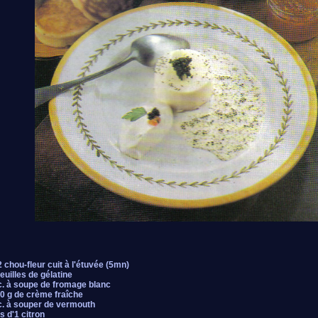
2 chou-fleur cuit à l'étuvée (5mn)
feuilles de gélatine
c. à soupe de fromage blanc
0 g de crème fraîche
c. à souper de vermouth
s d'1 citron