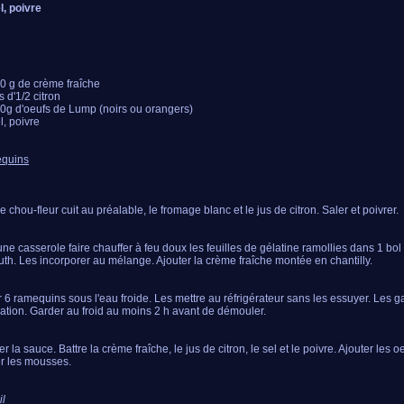
l, poivre
0 g de crème fraîche
s d'1/2 citron
0g d'oeufs de Lump (noirs ou orangers)
l, poivre
equins
e chou-fleur cuit au préalable, le fromage blanc et le jus de citron. Saler et poivrer.
ne casserole faire chauffer à feu doux les feuilles de gélatine ramollies dans 1 bol 
th. Les incorporer au mélange. Ajouter la crème fraîche montée en chantilly.
 6 ramequins sous l'eau froide. Les mettre au réfrigérateur sans les essuyer. Les ga
ation. Garder au froid au moins 2 h avant de démouler.
r la sauce. Battre la crème fraîche, le jus de citron, le sel et le poivre. Ajouter les 
r les mousses.
l