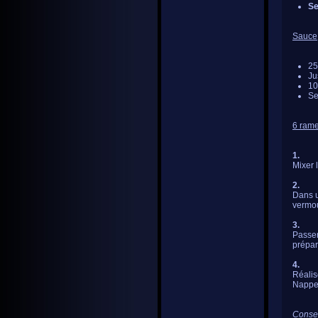
Se
Sauce
25
Ju
10
Se
6 ram
1.
Mixer l
2.
Dans u
vermou
3.
Passer
prépar
4.
Réalise
Nappe
Consei