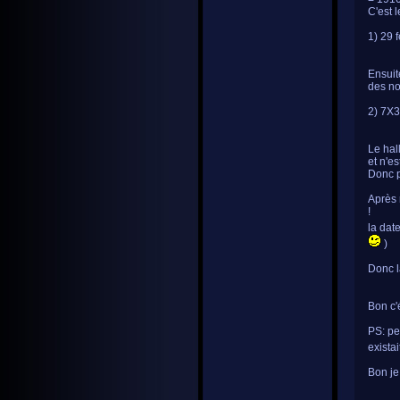
C'est 
1) 29 
Ensuit
des no
2) 7X3
Le hal
et n'es
Donc p
Après 
!
la dat
)
Donc l
Bon c'é
PS: pe
exista
Bon je