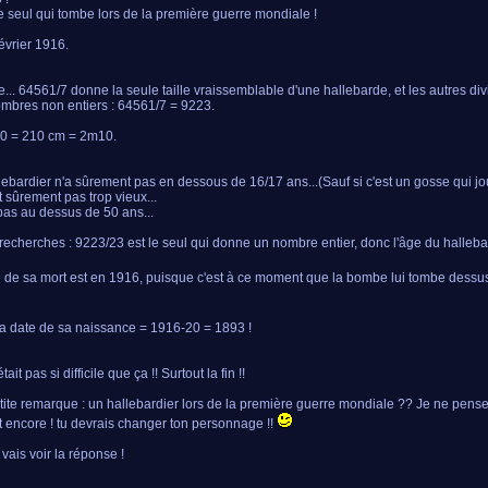
le seul qui tombe lors de la première guerre mondiale !
février 1916.
e... 64561/7 donne la seule taille vraissemblable d'une hallebarde, et les autres di
mbres non entiers : 64561/7 = 9223.
0 = 210 cm = 2m10.
lebardier n'a sûrement pas en dessous de 16/17 ans...(Sauf si c'est un gosse qui jo
t sûrement pas trop vieux...
as au dessus de 50 ans...
recherches : 9223/23 est le seul qui donne un nombre entier, donc l'âge du halleba
e de sa mort est en 1916, puisque c'est à ce moment que la bombe lui tombe dessus 
a date de sa naissance = 1916-20 = 1893 !
tait pas si difficile que ça !! Surtout la fin !!
tite remarque : un hallebardier lors de la première guerre mondiale ?? Je ne pens
it encore ! tu devrais changer ton personnage !!
 vais voir la réponse !