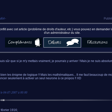
al64
~
Publié
nflit avec cet article (problème de droits d'auteur, etc.) vous pouvez en demander
d'un administrateur du site.
e suis sûr que si je m'y mettais vraiment, je pourrais y arriver ! Mais je ne suis abso
 bien les énigme de logique !! Mais les mathématiques... Il me faut beaucoup de mo
cer seulement à activer un seul neurone à ce propos !! XD
 le
04-07-2007 à 00:00
 février 1916;