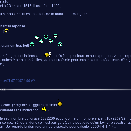
pieds;
rt à 23 ans en 1515, il est né en 1492;
t supposer qu'il est mort lors de la bataille de Marignan.
nant la réponse...
n !
 vraiment trop fort!
ton énigme est intéressante
: il m'a fallu plusieurs minutes pour trouver les ré
s autres étaient trop faciles, vraiment (désolé pour tous les autres rédacteurs d'éni
té.)
r
~ le
05-07-2007 à 00:00
accord, je m'y mets !! ggrrrmmlmlblbl
vraiment sans motivation !!
).
 le seul nombre qui divise 1872269 et qui donne un nombre entier : 1872269/29 = 
r compte 31 jours, donc ce n'est pas ça... Ce ne peut être qu'un février bissextile (a
ion). Je regarde la dernière année bissextile pour calculer : 2004-4-4-4-4...
 !