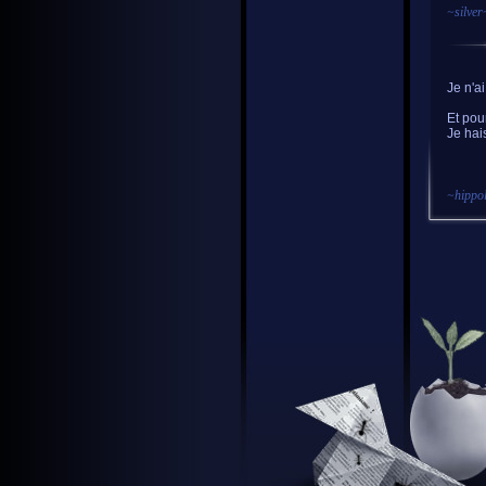
~
silver
Je n'a
Et pou
Je hais
~
hippol