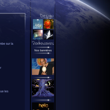
mbe sur la
Nos bannières
r
que les