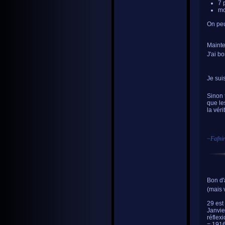
7 
mo
On peu
Mainte
J'ai bo
Je suis
Sinon 
que le
la véri
~
Fafni
Bon d'
(mais 
29 est
Janvie
réflex
= 1916