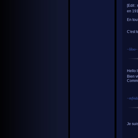
[Edit :
en 191
En tou
C'est 
~
liloo
~
Hello l
Bien v
Comme 
~
mfvid
Je sui