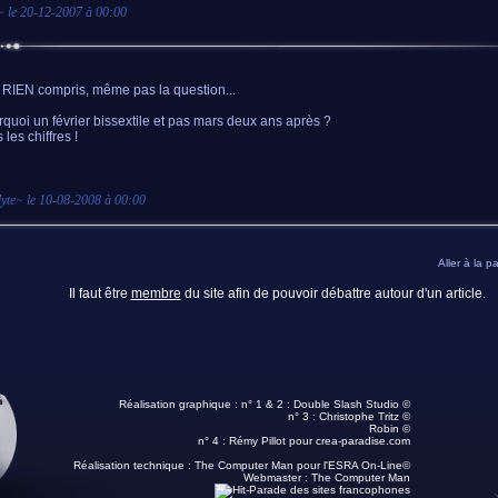
~ le
20-12-2007 à 00:00
i RIEN compris, même pas la question...
rquoi un février bissextile et pas mars deux ans après ?
 les chiffres !
yte
~ le
10-08-2008 à 00:00
Aller à la p
Il faut être
membre
du site afin de pouvoir débattre autour d'un article.
Réalisation graphique : n° 1 & 2 :
Double Slash Studio ©
n° 3 :
Christophe Tritz ©
Robin ©
n° 4 :
Rémy Pillot
pour crea-paradise.com
Réalisation technique :
The Computer Man pour l'ESRA On-Line©
Webmaster :
The Computer Man