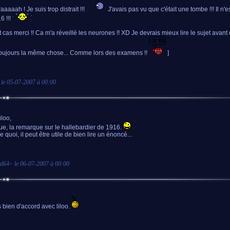
 raaaaah ! Je suis trop distrait !!!
J'avais pas vu que c'était une tombe !!! Il n'
6 !!!
t cas merci !! Ca m'a réveillé les neurones !! XD Je devrais mieux lire le sujet avant
toujours la même chose... Comme lors des examens !!
]
 le
05-07-2007 à 00:00
iloo,
ue, la remarque sur le hallebardier de 1916.
quoi, il peut être utile de bien lire un énoncé...
al64
~ le
06-07-2007 à 00:00
s bien d'accord avec liloo.