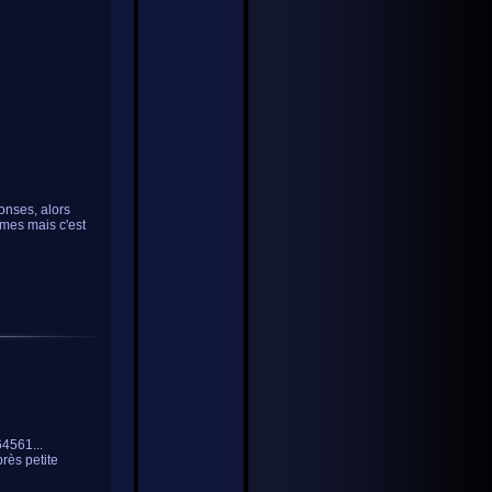
ponses, alors
gmes mais c'est
64561...
près petite