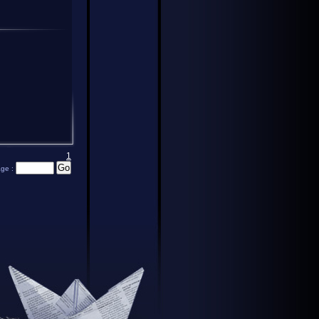
1
age :