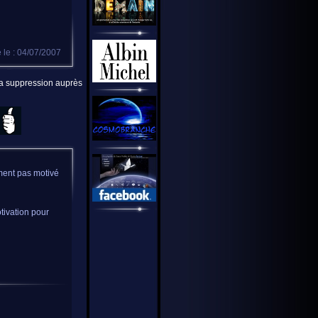
 le : 04/07/2007
 la suppression auprès
lument pas motivé
tivation pour