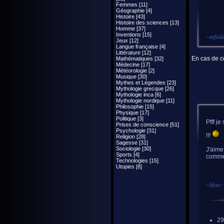
Femmes [11]
Géographie [4]
Histoire [43]
Histoire des sciences [13]
Homme [37]
Inventions [15]
~
mfvid
Jeux [12]
Langue française [4]
Littérature [12]
En cas de co
Mathématiques [32]
Médecine [17]
Météorologie [2]
Musique [30]
Mythes et Légendes [23]
Mythologie grecque [26]
Mythologie inca [6]
Mythologie nordique [11]
Philosophie [15]
Physique [17]
Politique [3]
Pfff j
Prises de conscience [51]
Psychologie [31]
!!!
Religion [28]
Sagesse [31]
Sociologie [30]
J'aime
Sports [4]
commen
Technologies [15]
Utopies [8]
~
liloo
~
29