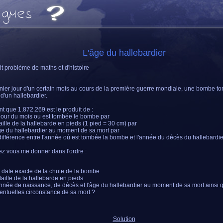
L'âge du hallebardier
it problème de maths et d'histoire
nier jour d'un certain mois au cours de la première guerre mondiale, une bombe to
d'un hallebardier.
t que 1.872.269 est le produit de :
 jour du mois ou est tombée le bombe par
 taille de la hallebarde en pieds (1 pied = 30 cm) par
âge du hallebardier au moment de sa mort par
 différence entre l'année où est tombée la bombe et l'année du décès du hallebardie
ez vous me donner dans l'ordre :
 date exacte de la chute de la bombe
 taille de la hallebarde en pieds
année de naissance, de décès et l'âge du hallebardier au moment de sa mort ainsi 
entuelles circonstance de sa mort ?
Solution