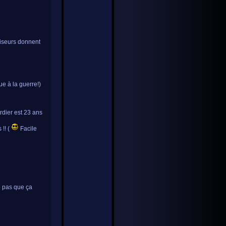
viseurs donnent
ue à la guerre!)
rdier est 23 ans
!! (
Facile
e pas que ça