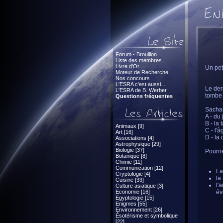
Forum - Brouillon
Liste des membres
Livre d'Or
Un pet
Moteur de Recherche
Nos concours
L'ESRA c'est aussi...
Le der
L'ESRA de B. Werber
tombe 
Questions fréquentes
Sachan
A - du
B - la
Animaux [9]
C - l'
Art [16]
D - la
Associations [4]
Astrophysique [29]
Biologie [37]
Pourri
Botanique [8]
Chimie [11]
Communication [12]
La
Cryptologie [4]
la
Cuisine [33]
l'
Culture asiatique [3]
Economie [16]
év
Egyptologie [15]
Enigmes [55]
Environnement [26]
Ésotérisme et symbolique
[22]