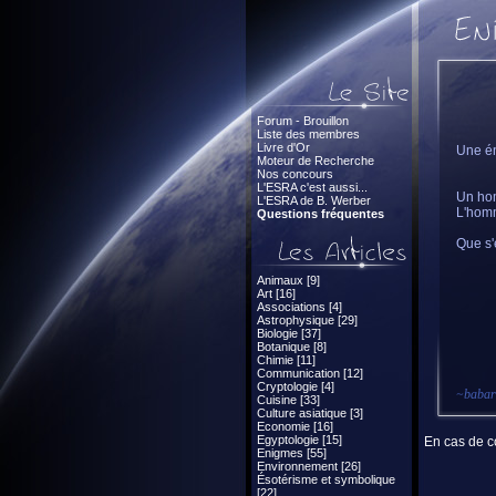
Forum - Brouillon
Liste des membres
Livre d'Or
Une én
Moteur de Recherche
Nos concours
L'ESRA c'est aussi...
Un hom
L'ESRA de B. Werber
L'homm
Questions fréquentes
Que s'
Animaux [9]
Art [16]
Associations [4]
Astrophysique [29]
Biologie [37]
Botanique [8]
Chimie [11]
Communication [12]
Cryptologie [4]
~
babar
Cuisine [33]
Culture asiatique [3]
Economie [16]
Egyptologie [15]
En cas de co
Enigmes [55]
Environnement [26]
Ésotérisme et symbolique
[22]