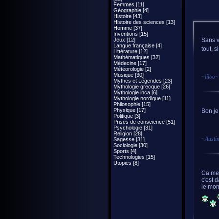
Femmes [11]
Géographie [4]
Histoire [43]
Histoire des sciences [13]
Homme [37]
Inventions [15]
Jeux [12]
Sans v
Langue française [4]
tout, 
Littérature [12]
Mathématiques [32]
Médecine [17]
Météorologie [2]
Musique [30]
~
liloo
~
Mythes et Légendes [23]
Mythologie grecque [26]
Mythologie inca [6]
Mythologie nordique [11]
Philosophie [15]
Physique [17]
Bon je
Politique [3]
Prises de conscience [51]
Psychologie [31]
Religion [28]
~
Austi
Sagesse [31]
Sociologie [30]
Sports [4]
Technologies [15]
Utopies [8]
Ca me 
c'est d
le mond