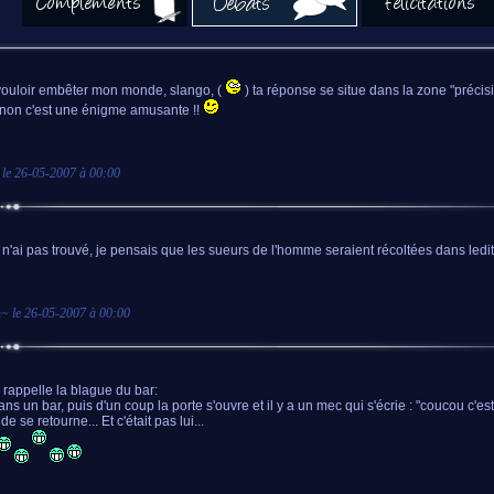
ouloir embêter mon monde, slango, (
) ta réponse se situe dans la zone "précisio
sinon c'est une énigme amusante !!
 le
26-05-2007 à 00:00
 n'ai pas trouvé, je pensais que les sueurs de l'homme seraient récoltées dans ledit 
n
~ le
26-05-2007 à 00:00
rappelle la blague du bar:
ans un bar, puis d'un coup la porte s'ouvre et il y a un mec qui s'écrie : "coucou c'est
e se retourne... Et c'était pas lui...