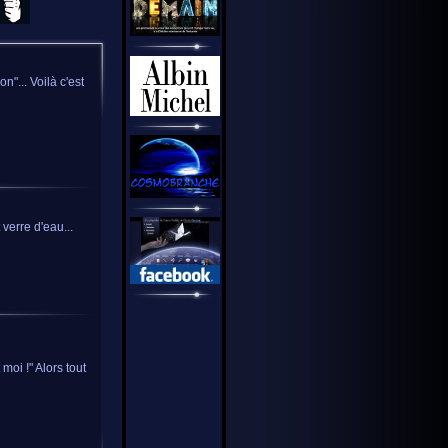
n"... Voilà c'est
verre d'eau...
 moi !" Alors tout