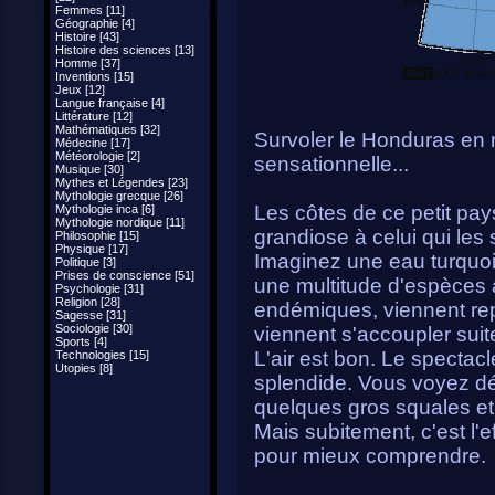
Femmes [11]
Géographie [4]
Histoire [43]
Histoire des sciences [13]
Homme [37]
Inventions [15]
Jeux [12]
Langue française [4]
Littérature [12]
Mathématiques [32]
Survoler le Honduras en 
Médecine [17]
Météorologie [2]
sensationnelle...
Musique [30]
Mythes et Légendes [23]
Mythologie grecque [26]
Les côtes de ce petit pay
Mythologie inca [6]
Mythologie nordique [11]
grandiose à celui qui les 
Philosophie [15]
Physique [17]
Imaginez une eau turquo
Politique [3]
Prises de conscience [51]
une multitude d'espèces a
Psychologie [31]
Religion [28]
endémiques, viennent re
Sagesse [31]
Sociologie [30]
viennent s'accoupler sui
Sports [4]
L'air est bon. Le spectac
Technologies [15]
Utopies [8]
splendide. Vous voyez déf
quelques gros squales et
Mais subitement, c'est l'
pour mieux comprendre.