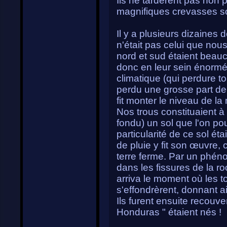
Ils ne tardèrent pas non 
magnifiques crevasses s
Il y a plusieurs dizaines 
n'était pas celui que nou
nord et sud étaient beau
donc en leur sein énormé
climatique (qui perdure to
perdu une grosse part de 
fit monter le niveau de l
Nos trous constituaient à 
fondu) un sol que l'on po
particularité de ce sol ét
de pluie y fit son œuvre,
terre ferme. Par un phénom
dans les fissures de la ro
arriva le moment où les t
s'effondrèrent, donnant ai
Ils furent ensuite recouver
Honduras " étaient nés !