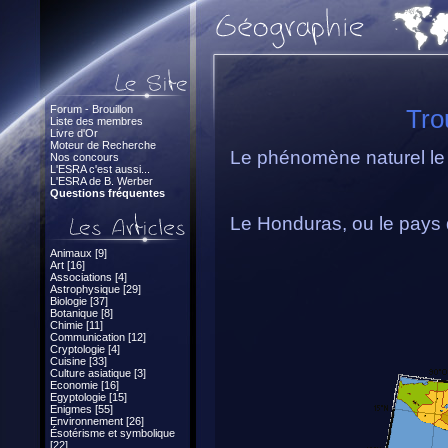
Forum - Brouillon
Tro
Liste des membres
Livre d'Or
Moteur de Recherche
Le phénomène naturel le p
Nos concours
L'ESRA c'est aussi...
L'ESRA de B. Werber
Questions fréquentes
Le Honduras, ou le pays 
Animaux [9]
Art [16]
Associations [4]
Astrophysique [29]
Biologie [37]
Botanique [8]
Chimie [11]
Communication [12]
Cryptologie [4]
Cuisine [33]
Culture asiatique [3]
Economie [16]
Egyptologie [15]
Enigmes [55]
Environnement [26]
Ésotérisme et symbolique
[22]