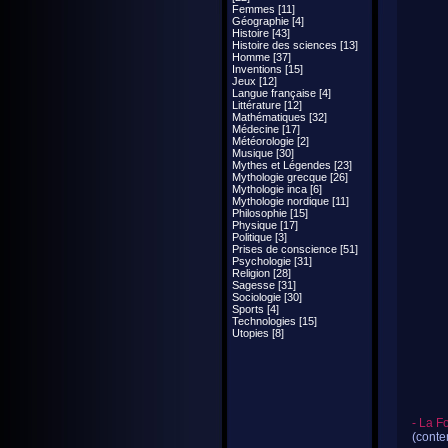
Femmes [11]
Géographie [4]
Histoire [43]
Histoire des sciences [13]
Homme [37]
Inventions [15]
Jeux [12]
Langue française [4]
Littérature [12]
Mathématiques [32]
Médecine [17]
Météorologie [2]
Musique [30]
Mythes et Légendes [23]
Mythologie grecque [26]
Mythologie inca [6]
Mythologie nordique [11]
Philosophie [15]
Physique [17]
Politique [3]
Prises de conscience [51]
Psychologie [31]
Religion [28]
Sagesse [31]
Sociologie [30]
Sports [4]
Technologies [15]
Utopies [8]
- La F
(conte