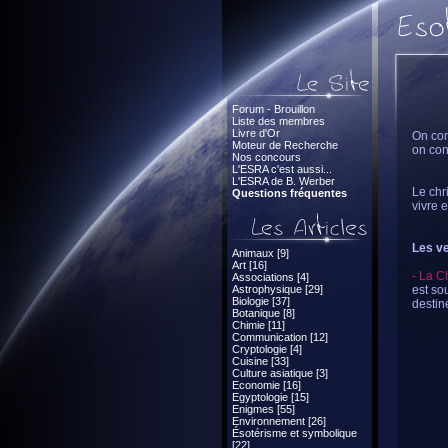
Forum - Brouillon
Liste des membres
Livre d'Or
On con
Moteur de Recherche
on con
Nos concours
L'ESRA c'est aussi...
L'ESRA de B. Werber
Le chr
Questions fréquentes
vivre 
Les ve
Animaux [9]
Art [16]
- La C
Associations [4]
Astrophysique [29]
est so
Biologie [37]
destin
Botanique [8]
Chimie [11]
Communication [12]
Cryptologie [4]
Cuisine [33]
Culture asiatique [3]
Economie [16]
Egyptologie [15]
Enigmes [55]
Environnement [26]
Ésotérisme et symbolique
[22]