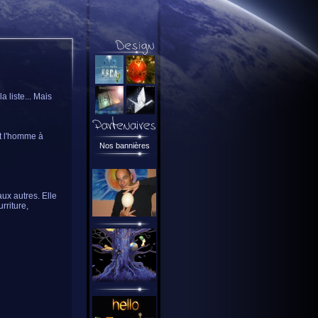
 liste... Mais
nt l'homme à
Nos bannières
aux autres. Elle
rriture,