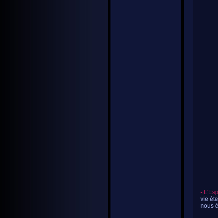
- L'Es
vie ét
nous é