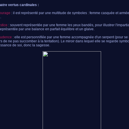
atre vertus cardinales :
ourage
: il est représenté par une multitude de symboles : femme casquée et armée,
.
ustice
: souvent représentée par une femme les yeux bandés, pour illustrer l'impartiali
représentée par une balance en parfait équilibre et un glaive.
rudence
: elle est personnifiée par une femme accompagnée d'un serpent (pour se 
rs de ne pas succomber à la tentation). Le miroir dans lequel elle se regarde symbo
ssance de soi, donc la sagesse.