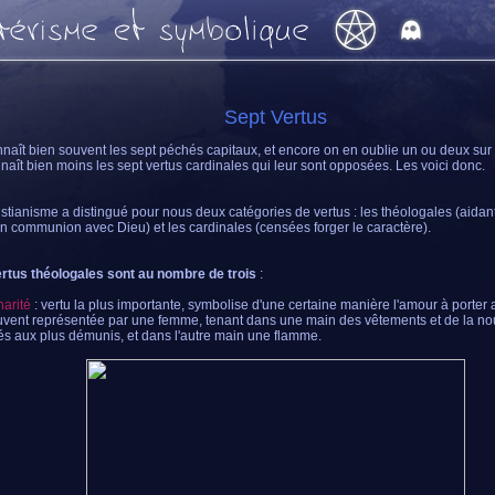
Sept Vertus
naît bien souvent les sept péchés capitaux, et encore on en oublie un ou deux sur la
naît bien moins les sept vertus cardinales qui leur sont opposées. Les voici donc.
istianisme a distingué pour nous deux catégories de vertus : les théologales (aida
en communion avec Dieu) et les cardinales (censées forger le caractère).
rtus théologales sont au nombre de trois
:
harité
: vertu la plus importante, symbolise d'une certaine manière l'amour à porter 
uvent représentée par une femme, tenant dans une main des vêtements et de la nou
és aux plus démunis, et dans l'autre main une flamme.