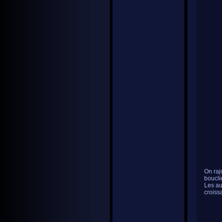
On raj
boucli
Les au
croissa