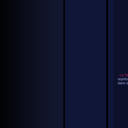
- La 
représ
dans so