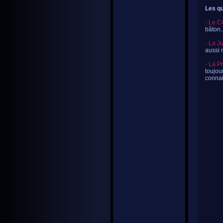
Les qu
- Le C
bâton..
- La J
aussi 
- La P
toujou
connai