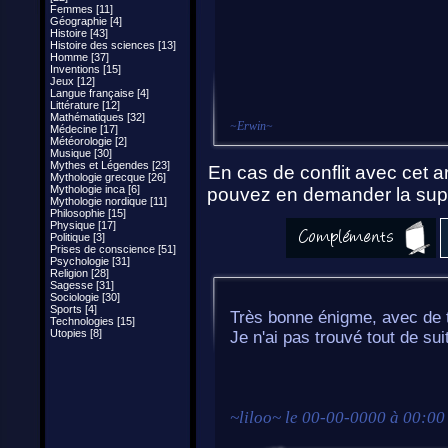
Femmes [11]
Géographie [4]
Histoire [43]
Histoire des sciences [13]
Homme [37]
Inventions [15]
Jeux [12]
Langue française [4]
Littérature [12]
Mathématiques [32]
~
Erwin
~
Médecine [17]
Météorologie [2]
Musique [30]
Mythes et Légendes [23]
En cas de conflit avec cet ar
Mythologie grecque [26]
Mythologie inca [6]
pouvez en demander la supp
Mythologie nordique [11]
Philosophie [15]
Physique [17]
Politique [3]
Prises de conscience [51]
Psychologie [31]
Religion [28]
Sagesse [31]
Sociologie [30]
Sports [4]
Très bonne énigme, avec de t
Technologies [15]
Utopies [8]
Je n'ai pas trouvé tout de suit
~
liloo
~ le
00-00-0000 à 00:00