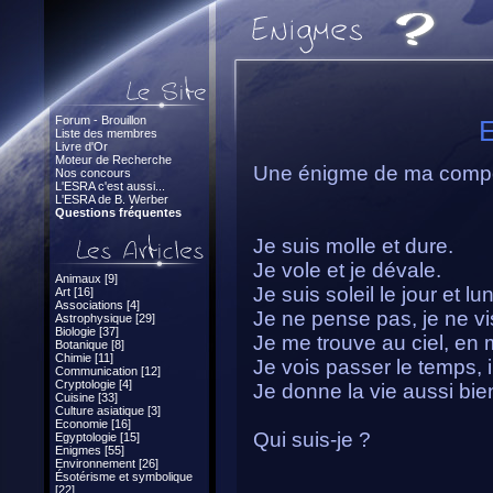
Forum - Brouillon
E
Liste des membres
Livre d'Or
Moteur de Recherche
Une énigme de ma compo
Nos concours
L'ESRA c'est aussi...
L'ESRA de B. Werber
Questions fréquentes
Je suis molle et dure.
Je vole et je dévale.
Animaux [9]
Je suis soleil le jour et lun
Art [16]
Associations [4]
Je ne pense pas, je ne vi
Astrophysique [29]
Biologie [37]
Je me trouve au ciel, en m
Botanique [8]
Chimie [11]
Je vois passer le temps, 
Communication [12]
Cryptologie [4]
Je donne la vie aussi bien
Cuisine [33]
Culture asiatique [3]
Economie [16]
Qui suis-je ?
Egyptologie [15]
Enigmes [55]
Environnement [26]
Ésotérisme et symbolique
[22]