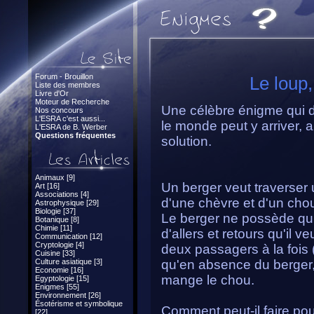
Forum - Brouillon
Le loup,
Liste des membres
Livre d'Or
Moteur de Recherche
Une célèbre énigme qui 
Nos concours
L'ESRA c'est aussi...
le monde peut y arriver, 
L'ESRA de B. Werber
Questions fréquentes
solution.
Animaux [9]
Un berger veut traverser 
Art [16]
Associations [4]
d'une chèvre et d'un cho
Astrophysique [29]
Biologie [37]
Le berger ne possède qu'
Botanique [8]
Chimie [11]
d'allers et retours qu'il 
Communication [12]
Cryptologie [4]
deux passagers à la fois 
Cuisine [33]
Culture asiatique [3]
qu'en absence du berger,
Economie [16]
mange le chou.
Egyptologie [15]
Enigmes [55]
Environnement [26]
Ésotérisme et symbolique
Comment peut-il faire pour
[22]