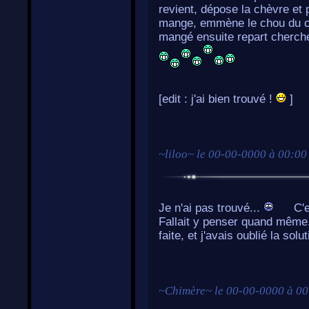
revient, dépose la chèvre et 
mange, emmène le chou du côt
mangé ensuite repart cherche
[edit : j'ai bien trouvé !
]
~
liloo
~ le
00-00-0000 à 00:00
Je n'ai pas trouvé...
C'e
Fallait y penser quand même.
faite, et j'avais oublié la solu
~
Chimère
~ le
00-00-0000 à 00