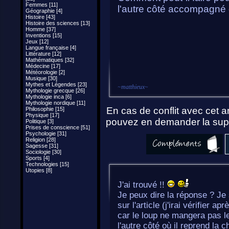
Femmes [11]
l'autre côté accompagné 
Géographie [4]
Histoire [43]
Histoire des sciences [13]
Homme [37]
Inventions [15]
Jeux [12]
Langue française [4]
Littérature [12]
Mathématiques [32]
Médecine [17]
Météorologie [2]
Musique [30]
Mythes et Légendes [23]
~
matthieux
~
Mythologie grecque [26]
Mythologie inca [6]
Mythologie nordique [11]
En cas de conflit avec cet ar
Philosophie [15]
Physique [17]
pouvez en demander la supp
Politique [3]
Prises de conscience [51]
Psychologie [31]
Religion [28]
Sagesse [31]
Sociologie [30]
Sports [4]
Technologies [15]
Utopies [8]
J'ai trouvé !!
Je peux dire la réponse ? Je
sur l'article (j'irai vérifier 
car le loup ne mangera pas le
l'autre côté où il reprend la