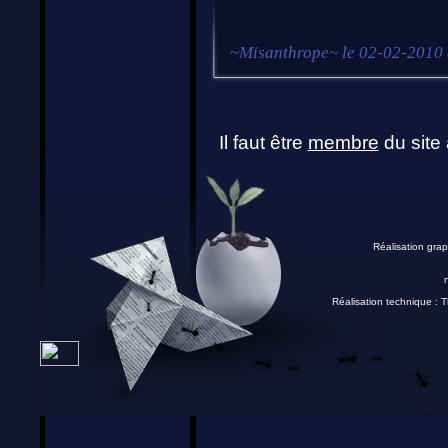
~
Misanthrope
~ le
02-02-2010 
Il faut être
membre
du site 
Réalisation grap
Réalisation technique :
T