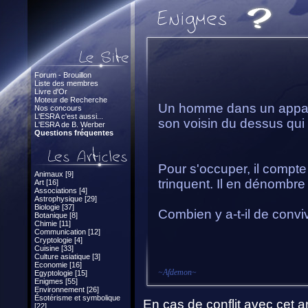
Forum - Brouillon
Liste des membres
Livre d'Or
Moteur de Recherche
Un homme dans un appart
Nos concours
L'ESRA c'est aussi...
son voisin du dessus qui 
L'ESRA de B. Werber
Questions fréquentes
Pour s'occuper, il compte 
Animaux [9]
trinquent. Il en dénombre
Art [16]
Associations [4]
Astrophysique [29]
Biologie [37]
Combien y a-t-il de conv
Botanique [8]
Chimie [11]
Communication [12]
Cryptologie [4]
Cuisine [33]
Culture asiatique [3]
Economie [16]
~
Afdemon
~
Egyptologie [15]
Enigmes [55]
Environnement [26]
Ésotérisme et symbolique
En cas de conflit avec cet ar
[22]