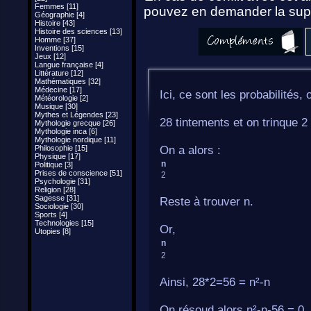
Femmes [11]
pouvez en demander la supp
Géographie [4]
Histoire [43]
Histoire des sciences [13]
Homme [37]
Inventions [15]
Jeux [12]
Langue française [4]
Littérature [12]
Mathématiques [32]
Médecine [17]
Ici, ce sont les probabilités,
Météorologie [2]
Musique [30]
Mythes et Légendes [23]
28 tintements et on trinque 2
Mythologie grecque [26]
Mythologie inca [6]
Mythologie nordique [11]
Philosophie [15]
On a alors :
Physique [17]
n
Politique [3]
Prises de conscience [51]
2
Psychologie [31]
Religion [28]
Sagesse [31]
Reste à trouver n.
Sociologie [30]
Sports [4]
Technologies [15]
Or,
Utopies [8]
n
2
Ainsi, 28*2=56 = n²-n
On résoud alors n²-n-56 = 0