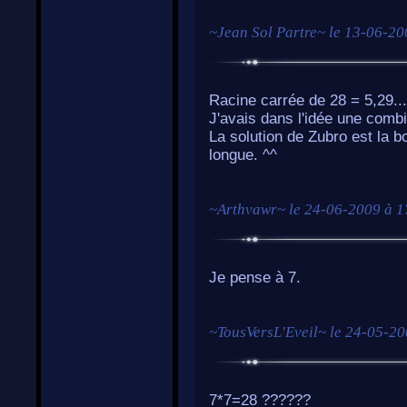
~
Jean Sol Partre
~ le
13-06-20
Racine carrée de 28 = 5,29...
J'avais dans l'idée une comb
La solution de Zubro est la b
longue. ^^
~
Arthvawr
~ le
24-06-2009 à 1
Je pense à 7.
~
TousVersL'Eveil
~ le
24-05-20
7*7=28 ??????