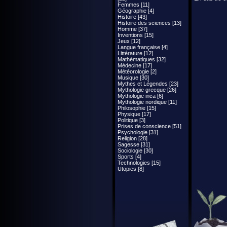
Femmes [11]
Géographie [4]
Histoire [43]
Histoire des sciences [13]
Homme [37]
Inventions [15]
Jeux [12]
Langue française [4]
Littérature [12]
Mathématiques [32]
Médecine [17]
Météorologie [2]
Musique [30]
Mythes et Légendes [23]
Mythologie grecque [26]
Mythologie inca [6]
Mythologie nordique [11]
Philosophie [15]
Physique [17]
Politique [3]
Prises de conscience [51]
Psychologie [31]
Religion [28]
Sagesse [31]
Sociologie [30]
Sports [4]
Technologies [15]
Utopies [8]