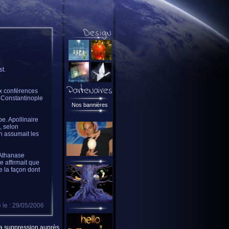
st.
aux conférences
e Constantinople
Nos bannières
be. Apollinaire
, selon
n assumait les
 Athanase
 affirmait que
e la façon dont
 le : 29/05/2006
 la suppression auprès