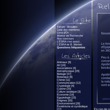
Forum - Brouillon
Liste des membres
Livre d'Or
Nouvel
Moteur de Recherche
Nos concours
L'ESRA c'est aussi...
Le fon
L'ESRA de B. Werber
d'Epip
Questions fréquentes
en 360
Peu à p
concev
Animaux [9]
Apolli
Art [16]
foncti
Associations [4]
Astrophysique [29]
Biologie [37]
Apolli
Botanique [8]
condam
Chimie [11]
la nat
Communication [12]
sont a
Cryptologie [4]
Cuisine [33]
Culture asiatique [3]
Economie [16]
Egyptologie [15]
~
jame
Enigmes [55]
Environnement [26]
Ésotérisme et symbolique
En cas de co
[22]