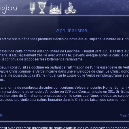
Apollinarisme
 article sur le débat des premiers siècles de notre ère au sujet de la nature du Chri
dateur de cette doctrine est Apollinaire de Laocidée. Il naquit vers 315. Il assista 
hane. Il était également très lié avec Athanase. Devenu évêque après le concile d
, il continua de s'opposer très fortement à l'arianisme.
eu, il construisit sa doctrine en partant de l'affirmation de l'unité essentielle du Ver
ait le Christ comme le Verbe incarné dans une enveloppe de chair. Le Christ, donc
naire, ne possédait pas d'âme (noûs) car le Logos ou le Verbe remplaçait l'âme et e
ons.
naire forma de nombreux disciples dont certains s'élevèrent contre Rome. Son ami
na sa doctrine au synode d'Antioche en 379 et à Constantinople en 381. Si l'Eglise
ure humaine du Christ comprenait aussi bien le corps que l'âme, le débat au sujet d
ssociées la divinité et la nature humaine dans le Christ ne faisait que commencer.
sB
~
Publié
nflit avec cet article (problème de droits d'auteur, etc.) vous pouvez en demander