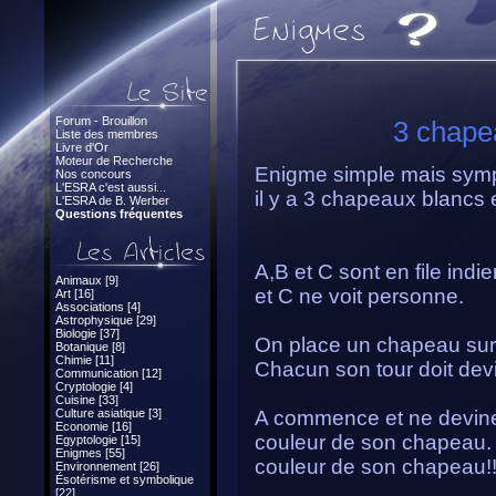
Forum - Brouillon
3 chape
Liste des membres
Livre d'Or
Moteur de Recherche
Enigme simple mais symp
Nos concours
L'ESRA c'est aussi...
il y a 3 chapeaux blancs 
L'ESRA de B. Werber
Questions fréquentes
A,B et C sont en file indi
Animaux [9]
et C ne voit personne.
Art [16]
Associations [4]
Astrophysique [29]
Biologie [37]
On place un chapeau su
Botanique [8]
Chimie [11]
Chacun son tour doit dev
Communication [12]
Cryptologie [4]
Cuisine [33]
Culture asiatique [3]
A commence et ne devine 
Economie [16]
couleur de son chapeau. 
Egyptologie [15]
Enigmes [55]
couleur de son chapeau!
Environnement [26]
Ésotérisme et symbolique
[22]