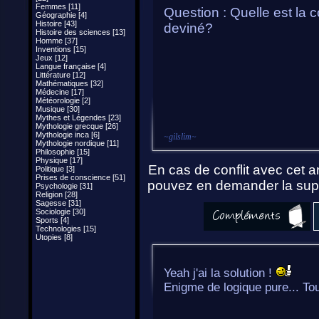
Femmes [11]
Question : Quelle est la 
Géographie [4]
Histoire [43]
deviné?
Histoire des sciences [13]
Homme [37]
Inventions [15]
Jeux [12]
Langue française [4]
Littérature [12]
Mathématiques [32]
Médecine [17]
Météorologie [2]
Musique [30]
Mythes et Légendes [23]
Mythologie grecque [26]
Mythologie inca [6]
~
gilslim
~
Mythologie nordique [11]
Philosophie [15]
Physique [17]
En cas de conflit avec cet ar
Politique [3]
Prises de conscience [51]
pouvez en demander la supp
Psychologie [31]
Religion [28]
Sagesse [31]
Sociologie [30]
Sports [4]
Technologies [15]
Utopies [8]
Yeah j'ai la solution !
Enigme de logique pure... Tou