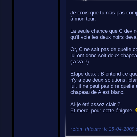
Je crois que tu n'as pas comp
à mon tour.
La seule chance que C devine
qu'il voie les deux noirs devan
Or, C ne sait pas de quelle 
lui ont donc soit deux chapea
ça va ?)
Etape deux : B entend ce que
n'y a que deux solutions, bla
lui, il ne peut pas dire quell
chapeau de A est blanc.
Ai-je été assez clair ?
Et merci pour cette énigme.
~
zion_thieum
~ le
25-04-2009 