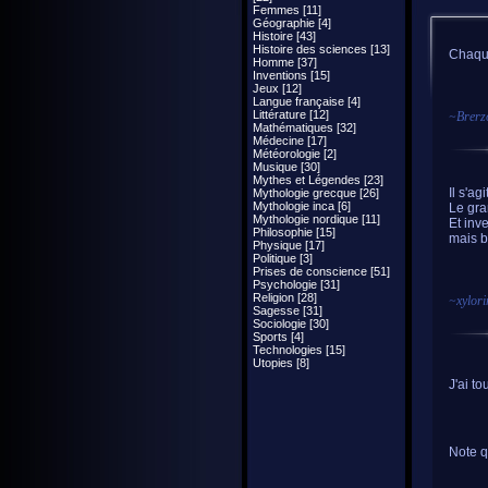
Femmes [11]
Géographie [4]
Histoire [43]
Histoire des sciences [13]
Chaque
Homme [37]
Inventions [15]
Jeux [12]
Langue française [4]
Littérature [12]
~
Brerz
Mathématiques [32]
Médecine [17]
Météorologie [2]
Musique [30]
Mythes et Légendes [23]
Il s'ag
Mythologie grecque [26]
Mythologie inca [6]
Le gra
Mythologie nordique [11]
Et inve
Philosophie [15]
mais b
Physique [17]
Politique [3]
Prises de conscience [51]
Psychologie [31]
Religion [28]
~
xylor
Sagesse [31]
Sociologie [30]
Sports [4]
Technologies [15]
Utopies [8]
J'ai t
Note q