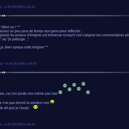
an
~ le
00-00-0000 à 00:00
! Bien vu ! ^^
aissez un peu plus de temps aux gens pour réfléchir...
 plaisir du poseur d'énigme est immense lorsqu'il voit s'aligner les commentaires alla
" au "je patauge..."
 ça, bien sympa cette énigme ^^
ab
~ le
00-00-0000 à 00:00
sais, car j'en poste moi même pas mal
je n'ai pas donné la solution moi
ste dit que je l'avais
an
~ le
00-00-0000 à 00:00