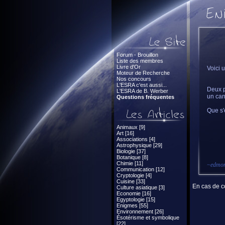
Forum - Brouillon
Liste des membres
Livre d'Or
Voici 
Moteur de Recherche
Nos concours
L'ESRA c'est aussi...
Deux p
L'ESRA de B. Werber
un can
Questions fréquentes
Que s'
Animaux [9]
Art [16]
Associations [4]
Astrophysique [29]
Biologie [37]
Botanique [8]
Chimie [11]
~
edmo
Communication [12]
Cryptologie [4]
Cuisine [33]
En cas de co
Culture asiatique [3]
Economie [16]
Egyptologie [15]
Enigmes [55]
Environnement [26]
Ésotérisme et symbolique
[22]