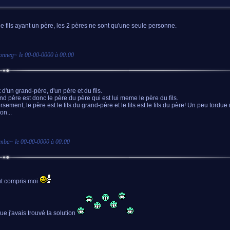
 fils ayant un père, les 2 pères ne sont qu'une seule personne.
onneg
~ le
00-00-0000 à 00:00
it d'un grand-père, d'un père et du fils.
nd père est donc le père du père qui est lui meme le père du fils.
rsement, le père est le fils du grand-père et le fils est le fils du père! Un peu tordu
on...
imba
~ le
00-00-0000 à 00:00
out compris moi
ue j'avais trouvé la solution