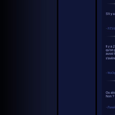
S'il y 
~
NTSA
Il y a 
qu'on 
aussi l
s'avèr
~
WoOz
Ou alo
Non ?
~
Panté