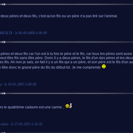
a deux pères et deux fils, c'est qu'un fils ou un père n'a pas tiré sur l'animal.
MEALIX
~ le
00-00-0000 à 00:00
2 pères et deux fils car l'un est à la fois le père et le fils, car tous les pères sont aussi 
peut être fils sans être père. Donc il y a deux pères, le fils d'un des pères et les de
es fils. Ah non je sais, en fait il y a un fils qui a un père, et son père est le fils d'un 
e être donc le grand-père du fils du début lol. Je me comprends
y
~ le
16-01-2007 à 00:00
rs le quatrième cadavre est une canne...
cadon
~ le
27-01-2011 à 16:45