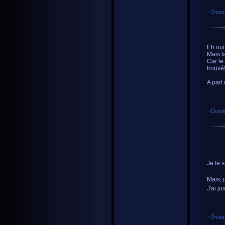
~
Trist
Eh oui 
Mais l
Car le
trouvé!
A part
~
Donit
Je le 
Mais, 
J'ai ju
~
Trist