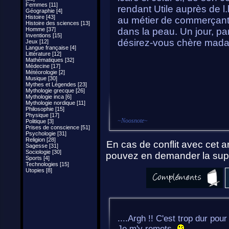
Femmes [11]
rendant Utile auprès de l.
Géographie [4]
Histoire [43]
au métier de commerçante 
Histoire des sciences [13]
Homme [37]
dans la peau. Un jour, p
Inventions [15]
désirez-vous chère mad
Jeux [12]
Langue française [4]
Littérature [12]
Mathématiques [32]
Médecine [17]
Météorologie [2]
Musique [30]
Mythes et Légendes [23]
Mythologie grecque [26]
Mythologie inca [6]
Mythologie nordique [11]
Philosophie [15]
Physique [17]
~
Noosnote
~
Politique [3]
Prises de conscience [51]
Psychologie [31]
Religion [28]
En cas de conflit avec cet ar
Sagesse [31]
Sociologie [30]
pouvez en demander la supp
Sports [4]
Technologies [15]
Utopies [8]
....Argh !! C'est trop dur pou
Je m'y remets.