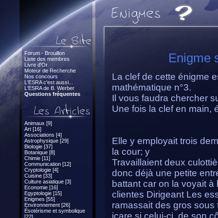
Forum - Brouillon
Enigme s
Liste des membres
Livre d'Or
Moteur de Recherche
La clef de cette énigme e
Nos concours
L'ESRA c'est aussi...
mathématique n°3.
L'ESRA de B. Werber
Questions fréquentes
Il vous faudra chercher su
Une fois la clef en main, é
Animaux [9]
Art [16]
Associations [4]
Elle y employait trois dem
Astrophysique [29]
Biologie [37]
la cour; y
Botanique [8]
Chimie [11]
Travaillaient deux culotti
Communication [12]
Cryptologie [4]
donc déjà une petite entr
Cuisine [33]
Culture asiatique [3]
battant car on la voyait à 
Economie [16]
clientes Dirigeant Les ess
Egyptologie [15]
Enigmes [55]
ramassait des gros sous ta
Environnement [26]
Ésotérisme et symbolique
icare si celui-ci, de son
[22]