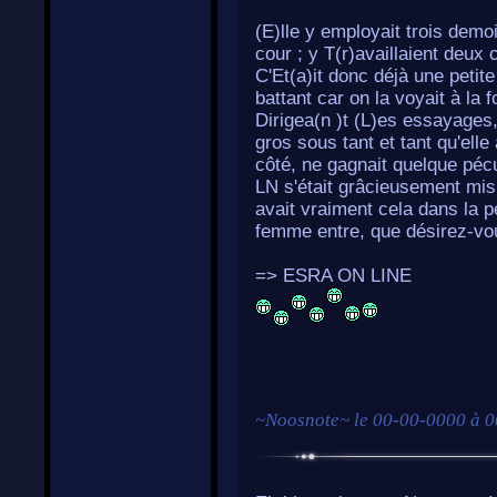
(E)lle y employait trois demoi
cour ; y T(r)availlaient deux 
C'Et(a)it donc déjà une petit
battant car on la voyait à la 
Dirigea(n )t (L)es essayages,
gros sous tant et tant qu'elle 
côté, ne gagnait quelque pécu
LN s'était grâcieusement mis
avait vraiment cela dans la p
femme entre, que désirez-v
=> ESRA ON LINE
~
Noosnote
~ le
00-00-0000 à 0