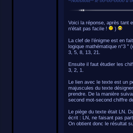
~
Noosnote
~ le
00-00-0000 à 0
Voici la réponse, après tant 
n'était pas facile !
)
La clef de l'énigme est en fa
logique mathématique n°3 " (q
3, 5, 8, 13, 21.
Ensuite il faut étudier les chi
3, 2, 1.
Le lien avec le texte est un
majuscules du texte désignent 
prendre. De la manière suivan
second mot-second chiffre de 
Le piège du texte était LN. Da
écrit : LN, ne faisant pas part
On obtient donc le résultat su