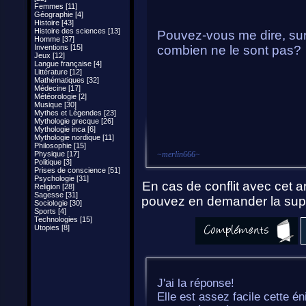
Femmes [11]
Géographie [4]
Histoire [43]
Histoire des sciences [13]
Pouvez-vous me dire, sur 
Homme [37]
Inventions [15]
combien ne le sont pas?
Jeux [12]
Langue française [4]
Littérature [12]
Mathématiques [32]
Médecine [17]
Météorologie [2]
Musique [30]
Mythes et Légendes [23]
Mythologie grecque [26]
Mythologie inca [6]
Mythologie nordique [11]
Philosophie [15]
Physique [17]
~
merlin666
~
Politique [3]
Prises de conscience [51]
Psychologie [31]
En cas de conflit avec cet ar
Religion [28]
Sagesse [31]
pouvez en demander la supp
Sociologie [30]
Sports [4]
Technologies [15]
Utopies [8]
J'ai la réponse!
Elle est assez facile cette é