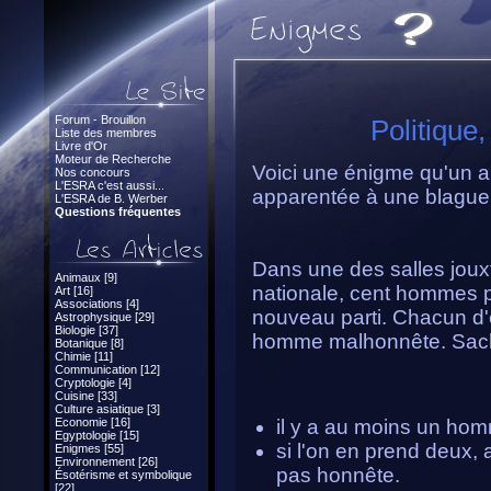
Forum - Brouillon
Politique,
Liste des membres
Livre d'Or
Moteur de Recherche
Voici une énigme qu'un am
Nos concours
L'ESRA c'est aussi...
apparentée à une blague, 
L'ESRA de B. Werber
Questions fréquentes
Dans une des salles joux
Animaux [9]
nationale, cent hommes p
Art [16]
Associations [4]
nouveau parti. Chacun d'
Astrophysique [29]
Biologie [37]
homme malhonnête. Sach
Botanique [8]
Chimie [11]
Communication [12]
Cryptologie [4]
Cuisine [33]
Culture asiatique [3]
Economie [16]
il y a au moins un ho
Egyptologie [15]
si l'on en prend deux, 
Enigmes [55]
Environnement [26]
pas honnête.
Ésotérisme et symbolique
[22]