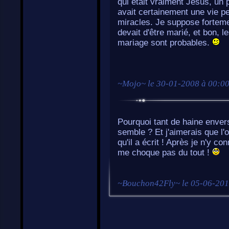
qui était vraiment Jésus, un p
avait certainement une vie p
miracles. Je suppose fortem
devait d'être marié, et bon, 
mariage sont probables.
~
Mojo
~ le
30-01-2008 à 00:0
Pourquoi tant de haine enve
semble ? Et j'aimerais que l
qu'il a écrit ! Après je n'y c
me choque pas du tout !
~
Bouchon42Fly
~ le
05-06-201