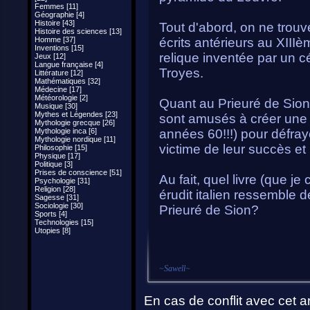
Femmes [11]
Géographie [4]
Histoire [43]
Tout d'abord, on ne trou
Histoire des sciences [13]
Homme [37]
écrits antérieurs au XIIIèm
Inventions [15]
relique inventée par un c
Jeux [12]
Langue française [4]
Troyes.
Littérature [12]
Mathématiques [32]
Médecine [17]
Météorologie [2]
Quant au Prieuré de Sion,
Musique [30]
Mythes et Légendes [23]
sont amusés à créer une
Mythologie grecque [26]
Mythologie inca [6]
années 60!!!) pour défraye
Mythologie nordique [11]
victime de leur succès e
Philosophie [15]
Physique [17]
Politique [3]
Prises de conscience [51]
Au fait, quel livre (que je
Psychologie [31]
Religion [28]
érudit italien ressemble d
Sagesse [31]
Sociologie [30]
Prieuré de Sion?
Sports [4]
Technologies [15]
Utopies [8]
~
Sawell
~
En cas de conflit avec cet ar