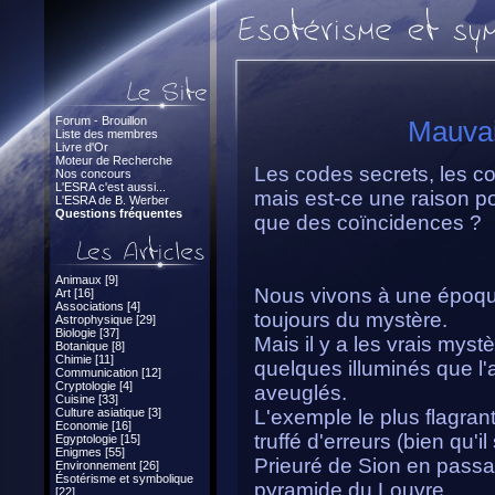
Forum - Brouillon
Mauvai
Liste des membres
Livre d'Or
Moteur de Recherche
Les codes secrets, les con
Nos concours
L'ESRA c'est aussi...
mais est-ce une raison po
L'ESRA de B. Werber
Questions fréquentes
que des coïncidences ?
Animaux [9]
Nous vivons à une époqu
Art [16]
Associations [4]
toujours du mystère.
Astrophysique [29]
Biologie [37]
Mais il y a les vrais myst
Botanique [8]
Chimie [11]
quelques illuminés que l
Communication [12]
Cryptologie [4]
aveuglés.
Cuisine [33]
Culture asiatique [3]
L'exemple le plus flagrant
Economie [16]
truffé d'erreurs (bien qu'i
Egyptologie [15]
Enigmes [55]
Prieuré de Sion en passa
Environnement [26]
Ésotérisme et symbolique
pyramide du Louvre.
[22]