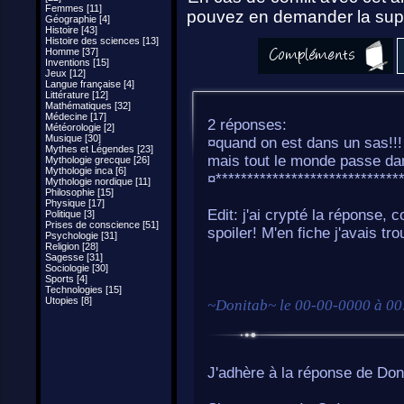
Femmes [11]
pouvez en demander la supp
Géographie [4]
Histoire [43]
Histoire des sciences [13]
Homme [37]
Inventions [15]
Jeux [12]
Langue française [4]
Littérature [12]
Mathématiques [32]
Médecine [17]
2 réponses:
Météorologie [2]
Musique [30]
¤quand on est dans un sas!!! 
Mythes et Légendes [23]
mais tout le monde passe dan
Mythologie grecque [26]
Mythologie inca [6]
¤*****************************
Mythologie nordique [11]
Philosophie [15]
Physique [17]
Edit: j'ai crypté la réponse
Politique [3]
Prises de conscience [51]
spoiler! M'en fiche j'avais tr
Psychologie [31]
Religion [28]
Sagesse [31]
Sociologie [30]
Sports [4]
Technologies [15]
Utopies [8]
~
Donitab
~ le
00-00-0000 à 00
J'adhère à la réponse de Don