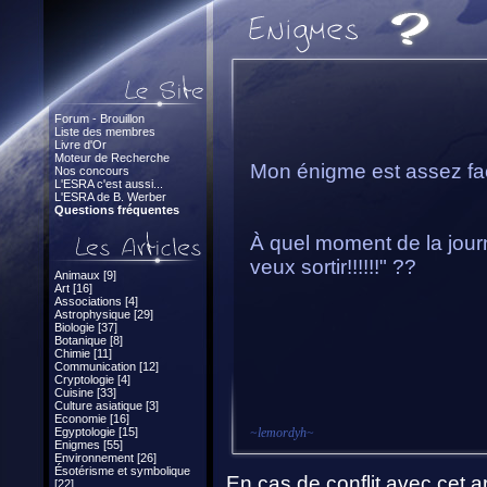
Forum - Brouillon
Liste des membres
Livre d'Or
Moteur de Recherche
Mon énigme est assez facil
Nos concours
L'ESRA c'est aussi...
L'ESRA de B. Werber
Questions fréquentes
À quel moment de la journ
veux sortir!!!!!!" ??
Animaux [9]
Art [16]
Associations [4]
Astrophysique [29]
Biologie [37]
Botanique [8]
Chimie [11]
Communication [12]
Cryptologie [4]
Cuisine [33]
Culture asiatique [3]
Economie [16]
Egyptologie [15]
~
lemordyh
~
Enigmes [55]
Environnement [26]
Ésotérisme et symbolique
En cas de conflit avec cet ar
[22]