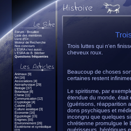
Forum - Brouillon
Trois
Liste des membres
Livre d'Or
Moteur de Recherche
Trois luttes qui n'en finisse
Nos concours
L'ESRA c'est aussi...
cheveux roux.
L'ESRA de B. Werber
Questions fréquentes
Beaucoup de choses sont 
Animaux [9]
certaines restent infinime
Art [16]
Associations [4]
Astrophysique [29]
Biologie [37]
Le spiritisme, par exemple
Botanique [8]
Chimie [11]
étendue du monde, était 
Communication [12]
Cryptologie [4]
(guérisons, réapparition a
Cuisine [33]
Culture asiatique [3]
dons psychiques et médiu
Economie [16]
incongru que quelques siè
Egyptologie [15]
Enigmes [55]
chrétienne promulgue le 
Environnement [26]
Ésotérisme et symbolique
guérisseurs, hérétiques e
[22]