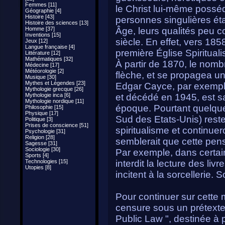
Femmes [11]
le Christ lui-même posséd
Géographie [4]
Histoire [43]
personnes singulières ét
Histoire des sciences [13]
Homme [37]
Âge, leurs qualités peu
Inventions [15]
siècle. En effet, vers 18
Jeux [12]
Langue française [4]
première Église Spiritual
Littérature [12]
Mathématiques [32]
À partir de 1870, le nomb
Médecine [17]
Météorologie [2]
flèche, et se propagea u
Musique [30]
Mythes et Légendes [23]
Edgar Cayce, par exempl
Mythologie grecque [26]
Mythologie inca [6]
et décédé en 1945, est sa
Mythologie nordique [11]
époque. Pourtant quelqu
Philosophie [15]
Physique [17]
Sud des Etats-Unis) rest
Politique [3]
Prises de conscience [51]
spiritualisme et continuer
Psychologie [31]
Religion [28]
semblerait que cette pens
Sagesse [31]
Sociologie [30]
Par exemple, dans certai
Sports [4]
Technologies [15]
interdit la lecture des liv
Utopies [8]
incitent à la sorcellerie
Pour continuer sur cette 
censure sous un prétexte e
Public Law ", destinée à 