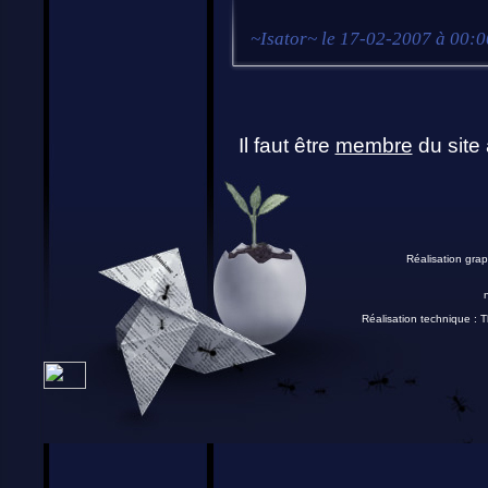
~
Isator
~ le
17-02-2007 à 00:0
Il faut être
membre
du site 
Réalisation grap
Réalisation technique :
T