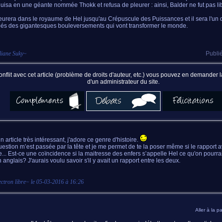
uisa en une géante nommée Thokk et refusa de pleurer : ainsi, Balder ne fut pas li
eurera dans le royaume de Hel jusqu'au Crépuscule des Puissances et il sera l'un 
és des gigantesques bouleversements qui vont transformer le monde.
liane Suky
~
Publié
nflit avec cet article (problème de droits d'auteur, etc.) vous pouvez en demander
d'un administrateur du site.
n article très intéressant, j'adore ce genre d'histoire.
estion m’est passée par la tête et je me permet de te la poser même si le rapport ave
... Est-ce une coïncidence si la maitresse des enfers s’appelle Hel ce qu'on pourra
 anglais? J'aurais voulu savoir s'il y avait un rapport entre les deux.
lectron libre
~ le
05-03-2016 à 16:26
Aller à la p