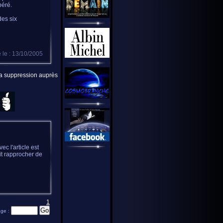
béré.
des six
 le : 13/10/2005
 la suppression auprès
c l'article est
it rapprocher de
1
age :