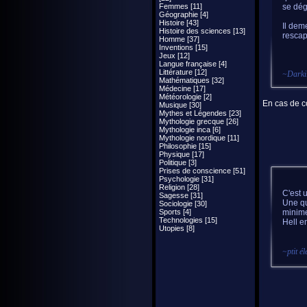
Femmes [11]
se dég
Géographie [4]
Histoire [43]
Il dem
Histoire des sciences [13]
rescap
Homme [37]
Inventions [15]
Jeux [12]
Langue française [4]
Littérature [12]
~
Darki
Mathématiques [32]
Médecine [17]
Météorologie [2]
En cas de co
Musique [30]
Mythes et Légendes [23]
Mythologie grecque [26]
Mythologie inca [6]
Mythologie nordique [11]
Philosophie [15]
Physique [17]
Politique [3]
Prises de conscience [51]
Psychologie [31]
Religion [28]
C'est u
Sagesse [31]
Une qu
Sociologie [30]
Sports [4]
minime
Technologies [15]
Hell en
Utopies [8]
~
ptit é