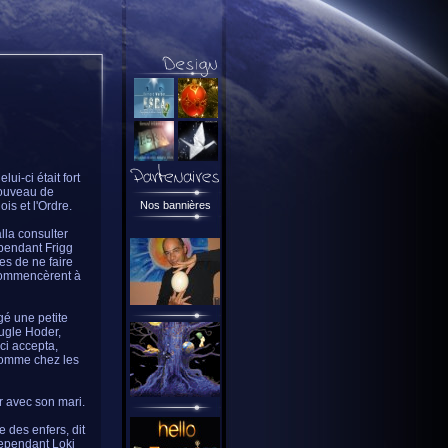
ui-ci était fort
nouveau de
ois et l'Ordre.
Nos bannières
lla consulter
ependant Frigg
ses de ne faire
 commencèrent à
gé une petite
eugle Hoder,
-ci accepta,
 comme chez les
r avec son mari.
 des enfers, dit
 Cependant Loki