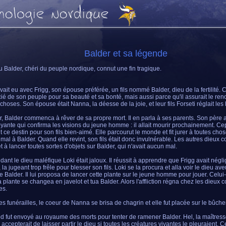
Balder et sa légende
u Balder, chéri du peuple nordique, connut une fin tragique.
ait eu avec Frigg, son épouse préférée, un fils nommé Balder, dieu de la fertilité. Cel
ié de son peuple pour sa beauté et sa bonté, mais aussi parce qu'il assurait le re
choses. Son épouse était Nanna, la déesse de la joie, et leur fils Forseti réglait les l
r, Balder commenca à rêver de sa propre mort. Il en parla à ses parents. Son père a
yante qui confirma les visions du jeune homme : il allait mourir prochainement. C
it ce destin pour son fils bien-aimé. Elle parcourut le monde et fit jurer à toutes cho
mal à Balder. Quand elle revint, son fils était donc invulnérable. Les autres dieux
et à lancer toutes sortes d'objets sur Balder, qui n'avait aucun mal.
ant le dieu maléfique Loki était jaloux. Il réussit à apprendre que Frigg avait négli
 la jugeant trop frêle pour blesser son fils. Loki se la procura et alla voir le dieu av
de Balder. Il lui proposa de lancer cette plante sur le jeune homme pour jouer. Celui
a plante se changea en javelot et tua Balder. Alors l'affliction régna chez les dieux
s.
es funérailles, le coeur de Nanna se brisa de chagrin et elle fut placée sur le bûche
 fut envoyé au royaume des morts pour tenter de ramener Balder. Hel, la maîtresse
e accepterait de laisser partir le dieu si toutes les créatures vivantes le pleuraient.