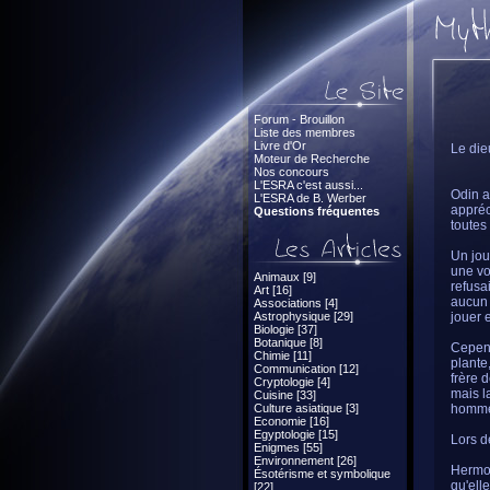
Forum - Brouillon
Liste des membres
Livre d'Or
Le die
Moteur de Recherche
Nos concours
L'ESRA c'est aussi...
Odin av
L'ESRA de B. Werber
appréc
Questions fréquentes
toutes 
Un jou
une vo
Animaux [9]
refusa
Art [16]
aucun 
Associations [4]
Astrophysique [29]
jouer 
Biologie [37]
Botanique [8]
Cepend
Chimie [11]
plante,
Communication [12]
frère 
Cryptologie [4]
mais l
Cuisine [33]
Culture asiatique [3]
homme
Economie [16]
Egyptologie [15]
Lors d
Enigmes [55]
Environnement [26]
Hermod
Ésotérisme et symbolique
qu'ell
[22]