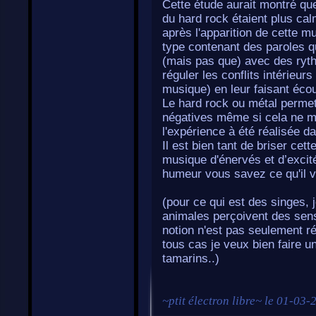
Cette étude aurait montré qu
du hard rock étaient plus calm
après l'apparition de cette 
type contenant des paroles qui
(mais pas que) avec des ryt
réguler les conflits intérieu
musique) en leur faisant éco
Le hard rock ou métal perme
négatives même si cela ne ma
l'expérience à été réalisée d
Il est bien tant de briser c
musique d'énervés et d’excit
humeur vous savez ce qu'il vo
(pour ce qui est des singes,
animales perçoivent des sens
notion n'est pas seulement r
tous cas je veux bien faire u
tamarins..)
~
ptit électron libre
~ le
01-03-2