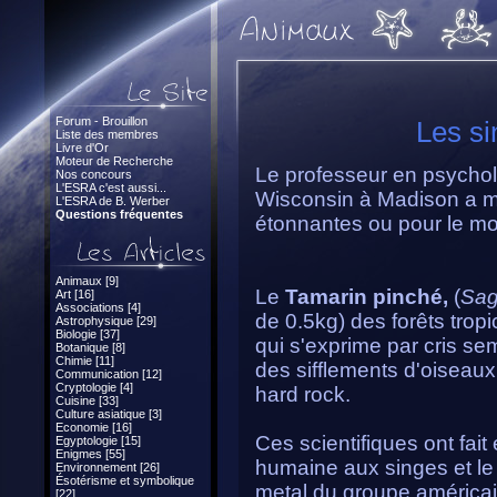
Forum - Brouillon
Les si
Liste des membres
Livre d'Or
Moteur de Recherche
Le professeur en psychol
Nos concours
L'ESRA c'est aussi...
Wisconsin à Madison a m
L'ESRA de B. Werber
Questions fréquentes
étonnantes ou pour le moin
Animaux [9]
Le
Tamarin pinché,
(
Sag
Art [16]
Associations [4]
de 0.5kg) des forêts tro
Astrophysique [29]
Biologie [37]
qui s'exprime par cris s
Botanique [8]
Chimie [11]
des sifflements d'oiseaux 
Communication [12]
Cryptologie [4]
hard rock.
Cuisine [33]
Culture asiatique [3]
Economie [16]
Ces scientifiques ont fai
Egyptologie [15]
Enigmes [55]
humaine aux singes et le 
Environnement [26]
Ésotérisme et symbolique
metal du groupe américain 
[22]