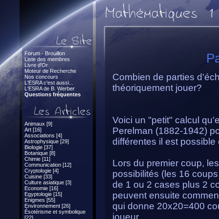
Forum - Brouillon
Pa
Liste des membres
Livre d'Or
Moteur de Recherche
Combien de parties d'éche
Nos concours
L'ESRA c'est aussi...
théoriquement jouer?
L'ESRA de B. Werber
Questions fréquentes
Voici un "petit" calcul q
Animaux [9]
Perelman (1882-1942) po
Art [16]
Associations [4]
différentes il est possible
Astrophysique [29]
Biologie [37]
Botanique [8]
Chimie [11]
Lors du premier coup, les
Communication [12]
Cryptologie [4]
possibilités (les 16 cou
Cuisine [33]
Culture asiatique [3]
de 1 ou 2 cases plus 2 c
Economie [16]
peuvent ensuite commen
Egyptologie [15]
Enigmes [55]
qui donne 20x20=400 cou
Environnement [26]
Ésotérisme et symbolique
joueur.
[22]