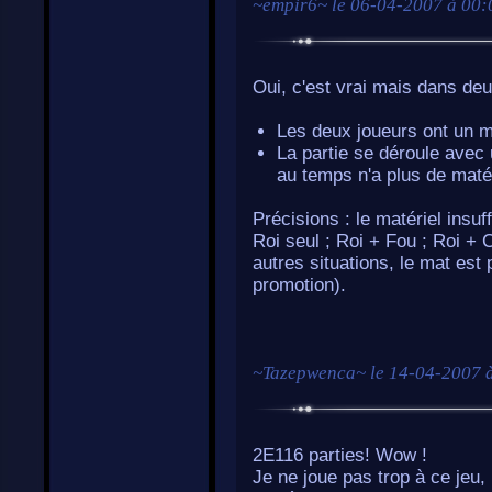
~
empir6
~ le
06-04-2007 à 00:
Oui, c'est vrai mais dans deu
Les deux joueurs ont un ma
La partie se déroule avec 
au temps n'a plus de matéri
Précisions : le matériel insu
Roi seul ; Roi + Fou ; Roi + 
autres situations, le mat est p
promotion).
~
Tazepwenca
~ le
14-04-2007 
2E116 parties! Wow !
Je ne joue pas trop à ce jeu