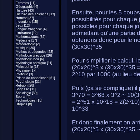
Femmes [11]
Géographie [4]
Histoire [43]
Ensuite, pour les 5 coups 
Histoire des sciences [13]
Homme [37]
possibilités pour chaque j
Inventions [15]
possibles pour chaque jou
Jeux [12]
Langue française [4]
admettant qu'une partie
Littérature [12]
Mathématiques [32]
obtenons donc pour le nom
Médecine [17]
Météorologie [2]
(30x30)^35
Musique [30]
Mythes et Légendes [23]
Mythologie grecque [26]
Mythologie inca [6]
Pour simplifier le calcul,
Mythologie nordique [11]
(20x20)^5 x (30x30)^35 =
Philosophie [15]
Physique [17]
2^10 par 1000 (au lieu d
Politique [3]
Prises de conscience [51]
Psychologie [31]
Religion [28]
Puis (ça se complique) il 
Sagesse [31]
Sociologie [30]
3^70 = 3^68 x 3^2 ~ 10(3
Sports [4]
Technologies [15]
= 2^51 x 10^18 = 2(2^10)
Utopies [8]
10^33
Et donc finalement on arri
(20x20)^5 x (30x30)^35 ~