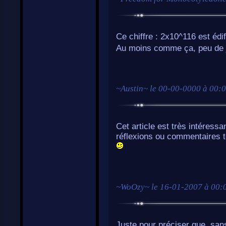
Ce chiffre : 2x10^116 est édif
Au moins comme ça, peu de j
~
Austin
~ le
00-00-0000 à 00:
Cet article est très intéressa
réflexions ou commentaires t
~
WoOzy
~ le
16-01-2007 à 00:
Juste pour préciser que, san