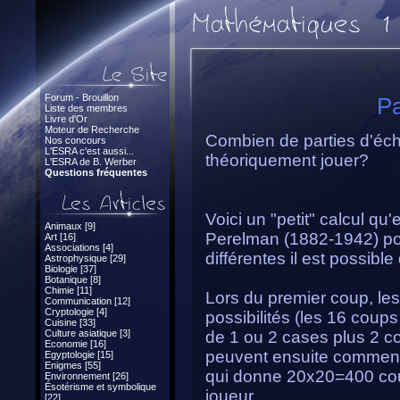
Forum - Brouillon
Pa
Liste des membres
Livre d'Or
Moteur de Recherche
Combien de parties d'éche
Nos concours
L'ESRA c'est aussi...
théoriquement jouer?
L'ESRA de B. Werber
Questions fréquentes
Voici un "petit" calcul q
Animaux [9]
Perelman (1882-1942) po
Art [16]
Associations [4]
différentes il est possible
Astrophysique [29]
Biologie [37]
Botanique [8]
Chimie [11]
Lors du premier coup, les
Communication [12]
Cryptologie [4]
possibilités (les 16 cou
Cuisine [33]
Culture asiatique [3]
de 1 ou 2 cases plus 2 c
Economie [16]
peuvent ensuite commen
Egyptologie [15]
Enigmes [55]
qui donne 20x20=400 cou
Environnement [26]
Ésotérisme et symbolique
joueur.
[22]