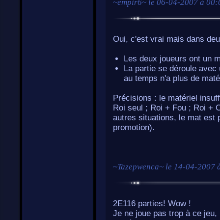
~
empir6
~ le
06-04-2007 à 00:
Oui, c'est vrai mais dans deu
Les deux joueurs ont un ma
La partie se déroule avec 
au temps n'a plus de matéri
Précisions : le matériel insu
Roi seul ; Roi + Fou ; Roi + 
autres situations, le mat est p
promotion).
~
Tazepwenca
~ le
14-04-2007 
2E116 parties! Wow !
Je ne joue pas trop à ce jeu