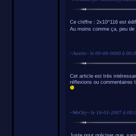
Ce chiffre : 2x10^116 est édif
Au moins comme ça, peu de j
~
Austin
~ le
00-00-0000 à 00:
Cet article est très intéressa
réflexions ou commentaires t
~
WoOzy
~ le
16-01-2007 à 00:
Juste pour préciser que, san