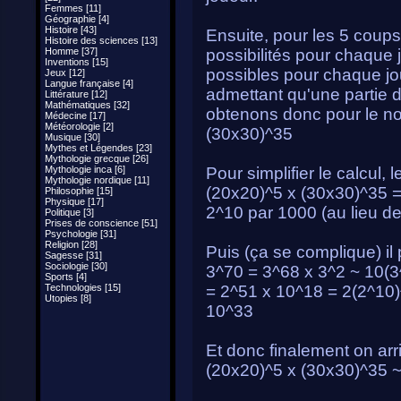
Femmes [11]
Géographie [4]
Histoire [43]
Ensuite, pour les 5 coups 
Histoire des sciences [13]
Homme [37]
possibilités pour chaque j
Inventions [15]
possibles pour chaque jou
Jeux [12]
Langue française [4]
admettant qu'une partie
Littérature [12]
Mathématiques [32]
obtenons donc pour le nom
Médecine [17]
Météorologie [2]
(30x30)^35
Musique [30]
Mythes et Légendes [23]
Mythologie grecque [26]
Mythologie inca [6]
Pour simplifier le calcul,
Mythologie nordique [11]
(20x20)^5 x (30x30)^35 =
Philosophie [15]
Physique [17]
2^10 par 1000 (au lieu d
Politique [3]
Prises de conscience [51]
Psychologie [31]
Religion [28]
Puis (ça se complique) il 
Sagesse [31]
Sociologie [30]
3^70 = 3^68 x 3^2 ~ 10(3
Sports [4]
Technologies [15]
= 2^51 x 10^18 = 2(2^10)
Utopies [8]
10^33
Et donc finalement on arri
(20x20)^5 x (30x30)^35 ~