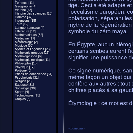
Femmes [11]
tige. Ceci a été adapté et 
Géographie [4]
Histoire [43]
l'occultisme européen, 
Histoire des sciences [13]
Homme [37]
polarisation, séparant le
Inventions [15]
mythe de la régénération
Jeux [12]
Langue française [4]
symbole du zéro maya.
Littérature [12]
Mathématiques [32]
Médecine [17]
Météorologie [2]
En Égypte, aucun hiérogl
Musique [30]
Mythes et Légendes [23]
certains scribes eurent l
Mythologie grecque [26]
Mythologie inca [6]
signifier une puissance d
Mythologie nordique [11]
Philosophie [15]
Physique [17]
Ce signe numérique, sans
Politique [3]
Prises de conscience [51]
même façon un objet qui a
Psychologie [31]
Religion [28]
confère aux autres ; tout 
Sagesse [31]
Sociologie [30]
chiffres placés à sa gauc
Sports [4]
Technologies [15]
Utopies [8]
Étymologie : ce mot est dér
~
Lanyana
~