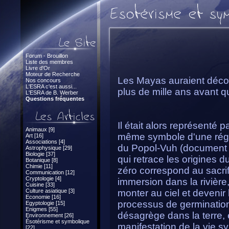
Forum - Brouillon
Liste des membres
Livre d'Or
Moteur de Recherche
Les Mayas auraient décou
Nos concours
L'ESRA c'est aussi...
plus de mille ans avant q
L'ESRA de B. Werber
Questions fréquentes
Il était alors représenté p
Animaux [9]
même symbole d'une régé
Art [16]
Associations [4]
du Popol-Vuh (document qu
Astrophysique [29]
Biologie [37]
qui retrace les origines d
Botanique [8]
Chimie [11]
zéro correspond au sacri
Communication [12]
Cryptologie [4]
immersion dans la rivière,
Cuisine [33]
Culture asiatique [3]
monter au ciel et devenir l
Economie [16]
processus de germinatio
Egyptologie [15]
Enigmes [55]
désagrège dans la terre, 
Environnement [26]
Ésotérisme et symbolique
manifestation de la vie s
[22]