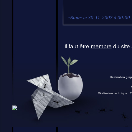
~
Sam
~ le
30-11-2007 à 00:00
Il faut être
membre
du site 
Réalisation grap
Réalisation technique :
T