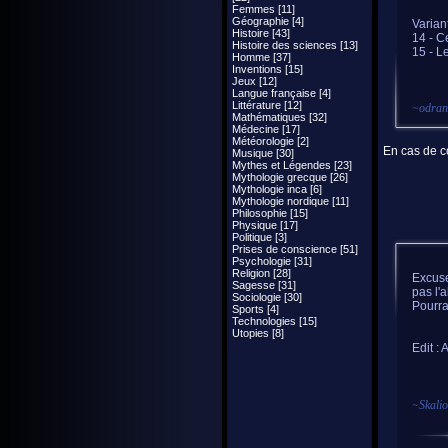
Femmes [11]
Géographie [4]
Varian
Histoire [43]
14 - C
Histoire des sciences [13]
15 - L
Homme [37]
Inventions [15]
Jeux [12]
Langue française [4]
Littérature [12]
~
odran
Mathématiques [32]
Médecine [17]
Météorologie [2]
En cas de co
Musique [30]
Mythes et Légendes [23]
Mythologie grecque [26]
Mythologie inca [6]
Mythologie nordique [11]
Philosophie [15]
Physique [17]
Politique [3]
Prises de conscience [51]
Psychologie [31]
Religion [28]
Excuse
Sagesse [31]
pas l'
Sociologie [30]
Pourra
Sports [4]
Technologies [15]
Utopies [8]
Edit : 
~
Skali