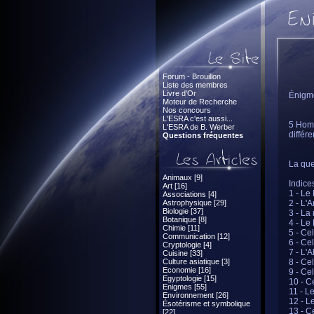
Forum - Brouillon
Liste des membres
Livre d'Or
Énigme
Moteur de Recherche
Nos concours
L'ESRA c'est aussi...
5 Homm
L'ESRA de B. Werber
différ
Questions fréquentes
La qu
Animaux [9]
Indices
Art [16]
1 - Le
Associations [4]
Astrophysique [29]
2 - L'
Biologie [37]
3 - La
Botanique [8]
4 - Le
Chimie [11]
5 - Ce
Communication [12]
6 - Ce
Cryptologie [4]
7 - L'
Cuisine [33]
Culture asiatique [3]
8 - Cel
Economie [16]
9 - Ce
Egyptologie [15]
10 - C
Enigmes [55]
11 - L
Environnement [26]
12 - L
Ésotérisme et symbolique
13 - C
[22]