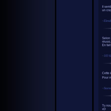
Il sem
un cra
~
Elendi
Selon 
réussi
En fai
~
103 6
Cette 
Pour m
~
Stor
Tu nou
xD