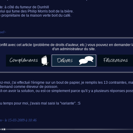
te: à côté du fumeur de Dunhill
elui qui fume des Philip Morris boit de la bière.
e propriétaire de la maison verte boit du café.
oel
~
nflit avec cet article (problème de droits d'auteur, etc.) vous pouvez en demander
d'un administrateur du site.
z-moi, j'ai effectué l'énigme sur un bout de papier, je remplis les 13 contraintes, ma
allemand comme éleveur de poisson.
it-on avoir la solution, ou est-ce simplement parce qu'il y a plusieurs réponses pos
Au temps pour moi, j'avais mal saisi la "variante". :S
on
~ le
15-03-2009 à 10:46