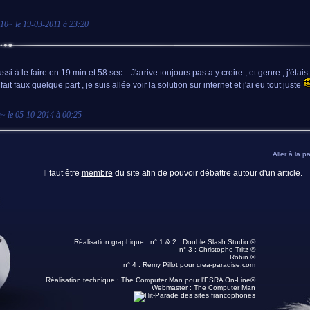
p10
~ le
19-03-2011 à 23:20
ussi à le faire en 19 min et 58 sec .. J'arrive toujours pas a y croire , et genre , j'ét
 fait faux quelque part , je suis allée voir la solution sur internet et j'ai eu tout juste
a
~ le
05-10-2014 à 00:25
Aller à la p
Il faut être
membre
du site afin de pouvoir débattre autour d'un article.
Réalisation graphique : n° 1 & 2 :
Double Slash Studio ©
n° 3 :
Christophe Tritz ©
Robin ©
n° 4 :
Rémy Pillot
pour crea-paradise.com
Réalisation technique :
The Computer Man pour l'ESRA On-Line©
Webmaster :
The Computer Man