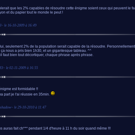
blerait que les 2% capables de résoudre cette énigme soient ceux qui peuvent le fai
yon et du papier tout le monde le peut !
l
~ le
16-10-2009 à 16:49
lui, seulement 2% de la population serait capable de la résoudre. Personnellement
, ça nous a pris bien 1h30, et un gigantesque tableau. ^^
t il faut bien tout décortiquer, chaque phrase après phrase.
83
~ le
02-11-2009 à 16:55
énigme est formidable !!
a part je l'ai réussie en 35min.
mshadow
~ le
29-10-2010 à 11:47
s auras fait ch*** pendant 1/4 d'heure à 11 h du soir quand même !!!