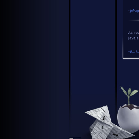
~
julca
J'ai ré
j'avais
~
lkbrk