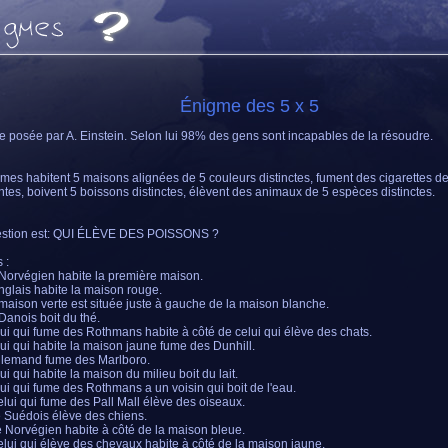
Énigme des 5 x 5
 posée par A. Einstein. Selon lui 98% des gens sont incapables de la résoudre.
es habitent 5 maisons alignées de 5 couleurs distinctes, fument des cigarettes 
entes, boivent 5 boissons distinctes, élèvent des animaux de 5 espèces distinctes.
estion est: QUI ÉLÈVE DES POISSONS ?
 :
 Norvégien habite la première maison.
Anglais habite la maison rouge.
 maison verte est située juste à gauche de la maison blanche.
 Danois boit du thé.
lui qui fume des Rothmans habite à côté de celui qui élève des chats.
lui qui habite la maison jaune fume des Dunhill.
Allemand fume des Marlboro.
ui qui habite la maison du milieu boit du lait.
lui qui fume des Rothmans a un voisin qui boit de l'eau.
elui qui fume des Pall Mall élève des oiseaux.
e Suédois élève des chiens.
e Norvégien habite à côté de la maison bleue.
elui qui élève des chevaux habite à côté de la maison jaune.