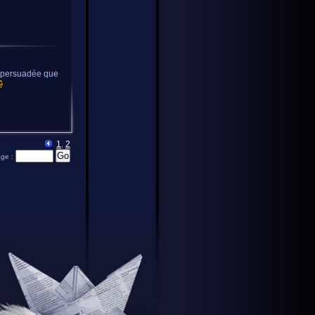
ais persuadée que
1
2
,
age :