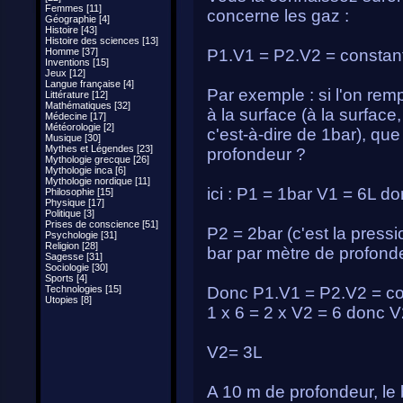
Femmes [11]
concerne les gaz :
Géographie [4]
Histoire [43]
Histoire des sciences [13]
Homme [37]
P1.V1 = P2.V2 = constan
Inventions [15]
Jeux [12]
Langue française [4]
Par exemple : si l'on rem
Littérature [12]
Mathématiques [32]
à la surface (à la surface
Médecine [17]
Météorologie [2]
c'est-à-dire de 1bar), que
Musique [30]
Mythes et Légendes [23]
profondeur ?
Mythologie grecque [26]
Mythologie inca [6]
Mythologie nordique [11]
ici : P1 = 1bar V1 = 6L d
Philosophie [15]
Physique [17]
Politique [3]
Prises de conscience [51]
P2 = 2bar (c'est la press
Psychologie [31]
Religion [28]
bar par mètre de profond
Sagesse [31]
Sociologie [30]
Sports [4]
Technologies [15]
Donc P1.V1 = P2.V2 = con
Utopies [8]
1 x 6 = 2 x V2 = 6 donc V
V2= 3L
A 10 m de profondeur, le b