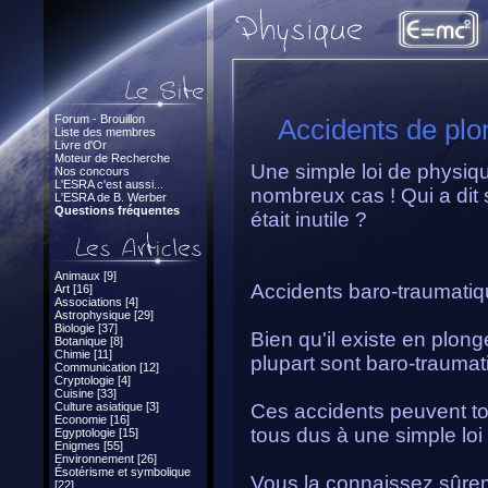
Forum - Brouillon
Accidents de plo
Liste des membres
Livre d'Or
Moteur de Recherche
Une simple loi de physiqu
Nos concours
L'ESRA c'est aussi...
nombreux cas ! Qui a dit 
L'ESRA de B. Werber
Questions fréquentes
était inutile ?
Animaux [9]
Accidents baro-traumati
Art [16]
Associations [4]
Astrophysique [29]
Biologie [37]
Bien qu'il existe en plon
Botanique [8]
Chimie [11]
plupart sont baro-trauma
Communication [12]
Cryptologie [4]
Cuisine [33]
Culture asiatique [3]
Ces accidents peuvent to
Economie [16]
tous dus à une simple loi 
Egyptologie [15]
Enigmes [55]
Environnement [26]
Ésotérisme et symbolique
Vous la connaissez sûreme
[22]