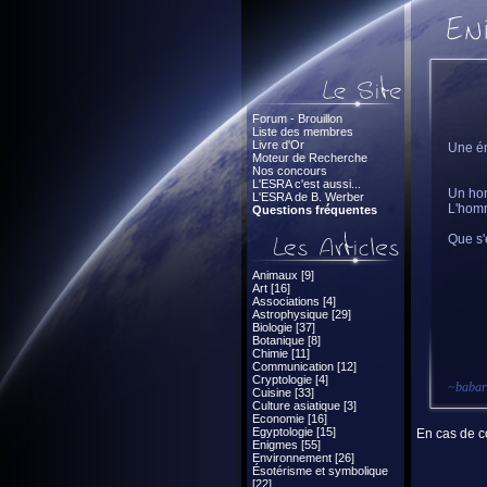
Forum - Brouillon
Liste des membres
Livre d'Or
Une én
Moteur de Recherche
Nos concours
L'ESRA c'est aussi...
Un hom
L'ESRA de B. Werber
L'homm
Questions fréquentes
Que s'
Animaux [9]
Art [16]
Associations [4]
Astrophysique [29]
Biologie [37]
Botanique [8]
Chimie [11]
Communication [12]
Cryptologie [4]
~
babar
Cuisine [33]
Culture asiatique [3]
Economie [16]
Egyptologie [15]
En cas de co
Enigmes [55]
Environnement [26]
Ésotérisme et symbolique
[22]