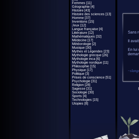
Femmes [11]
Géographie [4]
Histoire [43]
Histoire des sciences [13]
Homme [37]
Inventions [15]
Jeux [12]
Langue française [4]
Sans r
Littérature [12]
Mathématiques [32]
Médecine [17]
Il avai
Météorologie [2]
Musique [30]
En lui 
Mythes et Légendes [23]
demand
Mythologie grecque [26]
Mythologie inca [6]
Mythologie nordique [11]
Philosophie [15]
Physique [17]
~
slang
Politique [3]
Prises de conscience [51]
Psychologie [31]
Religion [28]
Sagesse [31]
Sociologie [30]
Sports [4]
Technologies [15]
Utopies [8]