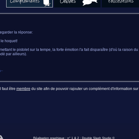
egarder la réponse:
t le hoquet!
mettant le pistolet sur la tempe, la forte émotion l'a fait disparaître (d'où la raison d
é par ailleurs).
o
~
Il faut être
membre
du site afin de pouvoir rajouter un complément d'information sur 
Réalisation graphique : n° 1 & 2 :
Double Slash Studio ©