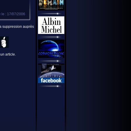
 le : 17/07/2006
 la suppression auprès
un article.