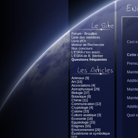
Forum - Brouillon
Liste des membres
Livre d'Or
Ceci e
Moteur de Recherche
Nos concours
L'ESRA c'est aussi...
Cette 
L'ESRA de B. Werber
Questions fréquentes
Prenez
Mainte
Animaux [9]
Additi
Art [16]
Associations [4]
Astrophysique [29]
Mainte
Biologie [37]
Botanique [8]
Mainte
Chimie [11]
Communication [12]
Additi
Cryptologie [4]
Cuisine [33]
Culture asiatique [3]
Quel es
Economie [16]
Egyptologie [15]
Enigmes [55]
Environnement [26]
Ésotérisme et symbolique
[22]