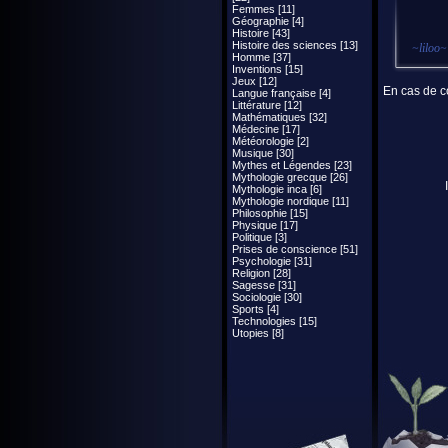
Femmes [11]
Géographie [4]
Histoire [43]
Histoire des sciences [13]
~
liloo
~
Homme [37]
Inventions [15]
Jeux [12]
En cas de co
Langue française [4]
Littérature [12]
Mathématiques [32]
Médecine [17]
Météorologie [2]
Musique [30]
Mythes et Légendes [23]
Mythologie grecque [26]
Mythologie inca [6]
Mythologie nordique [11]
Philosophie [15]
Physique [17]
Politique [3]
Prises de conscience [51]
Psychologie [31]
Religion [28]
Sagesse [31]
Sociologie [30]
Sports [4]
Technologies [15]
Utopies [8]