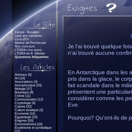
Forum - Brouillon
Liste des membres
Livre d'Or
Moteur de Recherche
Je l'ai trouvé quelque foi
Nos concours
L'ESRA c'est aussi...
n'ai trouvé aucune confir
L'ESRA de B. Werber
Questions fréquentes
En Antarctique dans les a
Animaux [9]
pris dans la glace, le c
Art [16]
Associations [4]
fait scandale dans le mil
Astrophysique [29]
Biologie [37]
présentent une particular
Botanique [8]
Chimie [11]
considérer comme les pre
Communication [12]
Cryptologie [4]
Eve.
Cuisine [33]
Culture asiatique [3]
Economie [16]
Pourquoi? Qu'ont-ils de pa
Egyptologie [15]
Enigmes [55]
Environnement [26]
Ésotérisme et symbolique
[22]