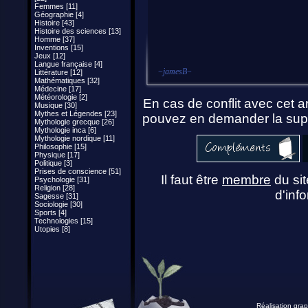
Femmes [11]
Géographie [4]
Histoire [43]
Histoire des sciences [13]
Homme [37]
Inventions [15]
Jeux [12]
Langue française [4]
~
jamesB
~
Littérature [12]
Mathématiques [32]
Médecine [17]
Météorologie [2]
En cas de conflit avec cet ar
Musique [30]
Mythes et Légendes [23]
pouvez en demander la supp
Mythologie grecque [26]
Mythologie inca [6]
Mythologie nordique [11]
Philosophie [15]
Physique [17]
Politique [3]
Prises de conscience [51]
Il faut être
membre
du sit
Psychologie [31]
Religion [28]
d'info
Sagesse [31]
Sociologie [30]
Sports [4]
Technologies [15]
Utopies [8]
Réalisation grap