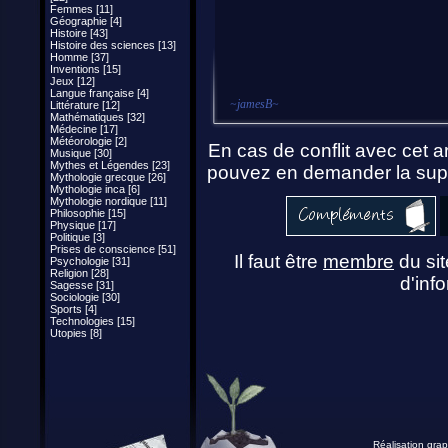
Femmes [11]
Géographie [4]
Histoire [43]
Histoire des sciences [13]
Homme [37]
Inventions [15]
Jeux [12]
Langue française [4]
~
jamesB
~
Littérature [12]
Mathématiques [32]
Médecine [17]
Météorologie [2]
En cas de conflit avec cet ar
Musique [30]
Mythes et Légendes [23]
pouvez en demander la supp
Mythologie grecque [26]
Mythologie inca [6]
Mythologie nordique [11]
Philosophie [15]
Physique [17]
Politique [3]
Prises de conscience [51]
Il faut être
membre
du sit
Psychologie [31]
Religion [28]
d'info
Sagesse [31]
Sociologie [30]
Sports [4]
Technologies [15]
Utopies [8]
Réalisation grap