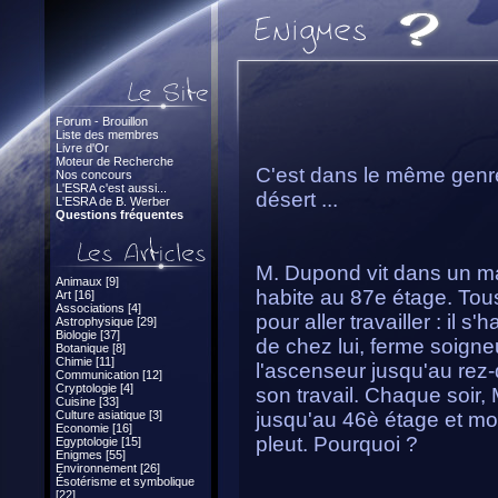
Forum - Brouillon
Liste des membres
Livre d'Or
Moteur de Recherche
C'est dans le même genr
Nos concours
L'ESRA c'est aussi...
désert ...
L'ESRA de B. Werber
Questions fréquentes
M. Dupond vit dans un mag
Animaux [9]
habite au 87e étage. Tou
Art [16]
Associations [4]
pour aller travailler : il s
Astrophysique [29]
Biologie [37]
de chez lui, ferme soign
Botanique [8]
Chimie [11]
l'ascenseur jusqu'au rez-
Communication [12]
Cryptologie [4]
son travail. Chaque soir,
Cuisine [33]
Culture asiatique [3]
jusqu'au 46è étage et mont
Economie [16]
pleut. Pourquoi ?
Egyptologie [15]
Enigmes [55]
Environnement [26]
Ésotérisme et symbolique
[22]