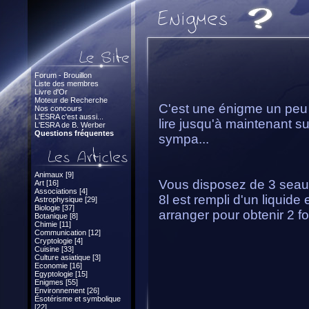
Forum - Brouillon
Liste des membres
Livre d'Or
Moteur de Recherche
C'est une énigme un peu 
Nos concours
L'ESRA c'est aussi...
lire jusqu'à maintenant s
L'ESRA de B. Werber
Questions fréquentes
sympa...
Animaux [9]
Vous disposez de 3 seaux 
Art [16]
Associations [4]
8l est rempli d'un liquide
Astrophysique [29]
Biologie [37]
arranger pour obtenir 2 foi
Botanique [8]
Chimie [11]
Communication [12]
Cryptologie [4]
Cuisine [33]
Culture asiatique [3]
Economie [16]
Egyptologie [15]
Enigmes [55]
Environnement [26]
Ésotérisme et symbolique
[22]