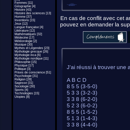
Femmes [11]
~
aldo
~
Géographie [4]
Histoire [43]
Histoire des sciences [13]
Homme [37]
En cas de conflit avec cet ar
Inventions [15]
pouvez en demander la supp
Jeux [12]
Langue française [4]
Littérature [12]
Mathématiques [32]
Médecine [17]
Météorologie [2]
Musique [30]
Mythes et Légendes [23]
Mythologie grecque [26]
Mythologie inca [6]
Mythologie nordique [11]
Philosophie [15]
Physique [17]
J'ai réussi à trouver une 
Politique [3]
Prises de conscience [51]
Psychologie [31]
A B C D
Religion [28]
Sagesse [31]
8 5 5 (3-5-0)
Sociologie [30]
Sports [4]
5 3 3 (3-2-3)
Technologies [15]
Utopies [8]
3 3 8 (6-2-0)
5 2 3 (6-0-2)
8 5 5 (1-5-2)
5 1 3 (1-4-3)
3 3 8 (4-4-0)