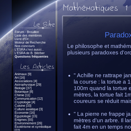
Forum - Brouillon
Paradox
Liste des membres
Livre d'Or
Moteur de Recherche
Le philosophe et mathém
Nos concours
L'ESRA c'est aussi...
plusieurs paradoxes d'or
L'ESRA de B. Werber
Questions fréquentes
Animaux [9]
" Achille ne rattrape jam
Art [16]
la course : la tortue a
Associations [4]
Astrophysique [29]
100m quand la tortue e
Biologie [37]
Botanique [8]
mètres, la tortue fait 1
Chimie [11]
Communication [12]
coureurs se réduit mais
Cryptologie [4]
Cuisine [33]
Culture asiatique [3]
Economie [16]
" La pierre ne frappe j
Egyptologie [15]
mètres d'un arbre. Il la
Enigmes [55]
Environnement [26]
fait 4m en un temps non
Ésotérisme et symbolique
[22]