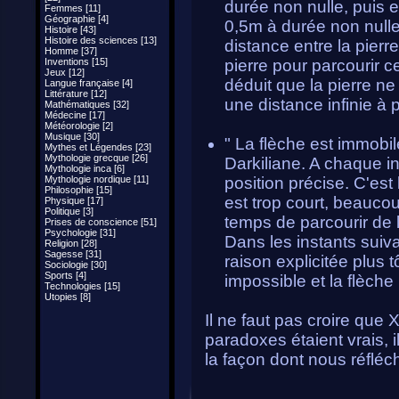
durée non nulle, puis e
Femmes [11]
Géographie [4]
0,5m à durée non nulle 
Histoire [43]
Histoire des sciences [13]
distance entre la pierr
Homme [37]
Inventions [15]
pierre pour parcourir 
Jeux [12]
déduit que la pierre ne
Langue française [4]
Littérature [12]
une distance infinie à 
Mathématiques [32]
Médecine [17]
Météorologie [2]
Musique [30]
" La flèche est immobi
Mythes et Légendes [23]
Mythologie grecque [26]
Darkiliane. A chaque i
Mythologie inca [6]
Mythologie nordique [11]
position précise. C'est
Philosophie [15]
est trop court, beaucou
Physique [17]
Politique [3]
temps de parcourir de l
Prises de conscience [51]
Psychologie [31]
Dans les instants suiva
Religion [28]
Sagesse [31]
raison explicitée plu
Sociologie [30]
Sports [4]
impossible et la flèche 
Technologies [15]
Utopies [8]
Il ne faut pas croire que
paradoxes étaient vrais, il
la façon dont nous réfléc