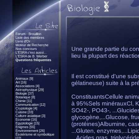
Forum - Brouillon
Liste des membres
Livre d'Or
Moteur de Recherche
Une grande partie du cont
Nos concours
L'ESRA c'est aussi...
lieu la plupart des réact
L'ESRA de B. Werber
Questions fréquentes
Il est constitué d'une subs
Animaux [9]
gélatineuse) suite à la 
Art [16]
Associations [4]
Astrophysique [29]
Biologie [37]
ConstituantsCellule ani
Botanique [8]
Chimie [11]
à 95%Sels minérauxCl, K+
Communication [12]
Cryptologie [4]
SO42-, PO43-, ...Glucides
Cuisine [33]
Culture asiatique [3]
glycogène,...Glucose, fru
Economie [16]
(protéines)Albumine, cas
Egyptologie [15]
Enigmes [55]
...Gluten, enzymes,...Lipi
Environnement [26]
Ésotérisme et symbolique
...Acides gras, triglycéride
[22]