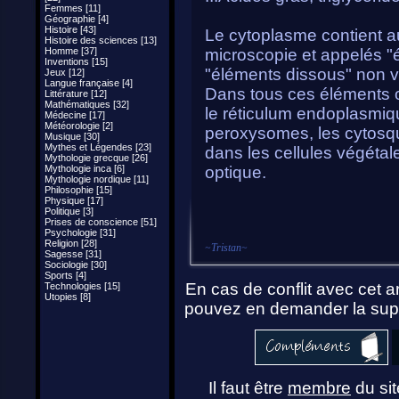
Femmes [11]
Géographie [4]
Histoire [43]
Le cytoplasme contient a
Histoire des sciences [13]
Homme [37]
microscopie et appelés "
Inventions [15]
"éléments dissous" non vi
Jeux [12]
Langue française [4]
Dans tous ces éléments o
Littérature [12]
Mathématiques [32]
le réticulum endoplasmiqu
Médecine [17]
Météorologie [2]
peroxysomes, les cytosquel
Musique [30]
Mythes et Légendes [23]
dans les cellules végétal
Mythologie grecque [26]
Mythologie inca [6]
optique.
Mythologie nordique [11]
Philosophie [15]
Physique [17]
Politique [3]
Prises de conscience [51]
Psychologie [31]
Religion [28]
~
Tristan
~
Sagesse [31]
Sociologie [30]
Sports [4]
En cas de conflit avec cet ar
Technologies [15]
Utopies [8]
pouvez en demander la supp
Il faut être
membre
du sit