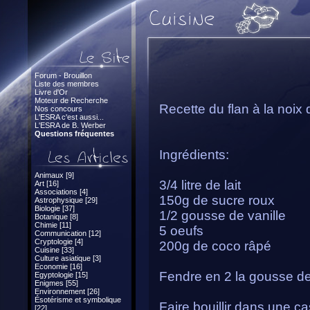
Forum - Brouillon
Liste des membres
Livre d'Or
Moteur de Recherche
Recette du flan à la noix
Nos concours
L'ESRA c'est aussi...
L'ESRA de B. Werber
Questions fréquentes
Ingrédients:
Animaux [9]
3/4 litre de lait
Art [16]
Associations [4]
150g de sucre roux
Astrophysique [29]
Biologie [37]
1/2 gousse de vanille
Botanique [8]
Chimie [11]
5 oeufs
Communication [12]
Cryptologie [4]
200g de coco râpé
Cuisine [33]
Culture asiatique [3]
Economie [16]
Fendre en 2 la gousse de v
Egyptologie [15]
Enigmes [55]
Environnement [26]
Ésotérisme et symbolique
Faire bouillir dans une ca
[22]