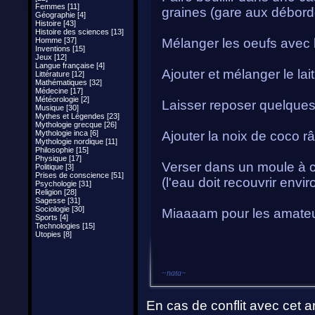
Femmes [11]
graines (gare aux débor
Géographie [4]
Histoire [43]
Histoire des sciences [13]
Homme [37]
Mélanger les oeufs avec l
Inventions [15]
Jeux [12]
Langue française [4]
Ajouter et mélanger le lai
Littérature [12]
Mathématiques [32]
Médecine [17]
Météorologie [2]
Laisser reposer quelques
Musique [30]
Mythes et Légendes [23]
Mythologie grecque [26]
Mythologie inca [6]
Ajouter la noix de coco r
Mythologie nordique [11]
Philosophie [15]
Physique [17]
Verser dans un moule à c
Politique [3]
Prises de conscience [51]
(l'eau doit recouvrir env
Psychologie [31]
Religion [28]
Sagesse [31]
Sociologie [30]
Miaaaam pour les amateu
Sports [4]
Technologies [15]
Utopies [8]
~
nata
~
En cas de conflit avec cet ar